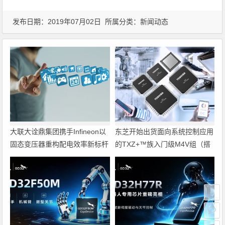
发布日期：2019年07月02日 所属分类：
新闻动态
大联大诠鼎集团携手Infineon以
东芝开始出货面向系统控制应用
固态变压器重构配电效率新标杆
的TXZ+™族入门级M4V组（搭
载Arm Cortex‑M4内核的标准微
控制器）工程样品