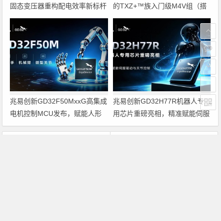
固态变压器重构配电效率新标杆
的TXZ+™族入门级M4V组（搭
载Arm Cortex‑M4内核的标准微
控制器）工程样品
兆易创新GD32F50MxxG高集成
兆易创新GD32H77R机器人专
电机控制MCU发布，赋能人形
用芯片重磅亮相，精准赋能伺服
机器人关节驱动革新
驱动与关节控制
上一篇
下一篇
AMD又被羞辱!Intel P35主板详尽评测
美维合资广州建覆铜面板生产厂
文章导航
Copyright © 2026 电子通 版权所有. 备案号：
京ICP备
17050710号-3