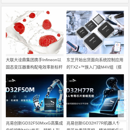
大联大诠鼎集团携手Infineon以
东芝开始出货面向系统控制应用
固态变压器重构配电效率新标杆
的TXZ+™族入门级M4V组（搭
载Arm Cortex‑M4内核的标准微
控制器）工程样品
兆易创新GD32F50MxxG高集成
兆易创新GD32H77R机器人专