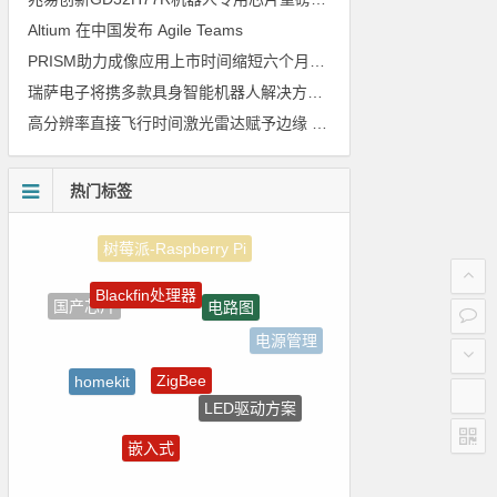
Altium 在中国发布 Agile Teams
PRISM助力成像应用上市时间缩短六个月，实战指南一文解读
瑞萨电子将携多款具身智能机器人解决方案，首次亮相2026中国具身智能机器人产业大会
高分辨率直接飞行时间激光雷达赋予边缘 AI 空间感知能力
热门标签
Blackfin处理器
电路图
国产芯片
电源管理
ZigBee
homekit
LED驱动方案
5G
嵌入式
强国之列
测试