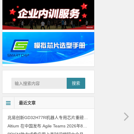
搜索
最近文章
兆易创新GD32H77R机器人专用芯片重磅亮相，精准赋能伺服驱动与关节控制
Altium 在中国发布 Agile Teams
2026年8月6日