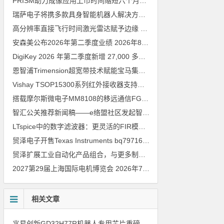
PRISM助力成像应用上市时间缩短六个月，实战指南一文解读
202
瑞萨电子将携多款具身智能机器人解决方案，首次亮相2026中国具身智能机器人产业大会
高分辨率直接飞行时间激光雷达赋予边缘 AI 空间感知能力
2026年8
安森美公布2026年第二季度业绩
2026年8月6日
DigiKey 2026 年第二季度新增 27,000 多种现货零件和 104 家供应商
恩智浦Trimension超宽带技术赋能宝马集团Digital Key Plus及生命体存在检测功能
Vishay TSOP15300系列红外接收器支持所有主流遥控代码
2026年
搭载摩尔斯微电子MM8108的移远通信FGH200M Wi-Fi HaLow模组 现已通过四项国际认证 可投入量产
智汇公关推荐新闻稿——e络盟社区发起智能家居与医疗设计挑战赛
LTspice中的数字滤波器：更灵活的FIR模型
2026年8月3日
贸泽电子开售Texas Instruments bq79716b-Q1汽车级16节电池监测器，可精确估算电动汽车续航里程
贸泽扩展工业自动化产品组合，与更多制造商合作以支持新一代系统
2027第29届上海国际电机博览会
2026年7月30日
相关文章
兆易创新GD32H77R机器人专用芯片重磅亮相，精准赋能伺服驱动与关节控制