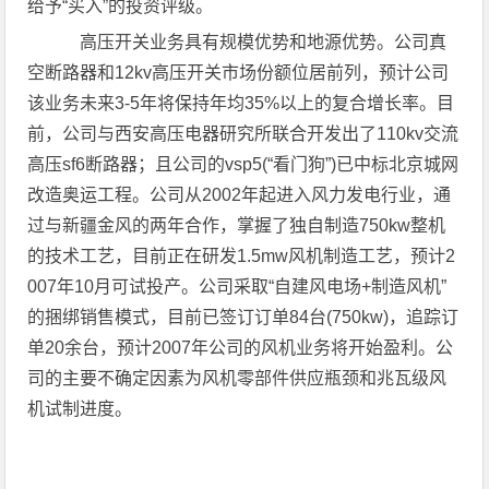
给予“买入”的投资评级。
高压开关业务具有规模优势和地源优势。公司真
空断路器和12kv高压开关市场份额位居前列，预计公司
该业务未来3-5年将保持年均35%以上的复合增长率。目
前，公司与西安高压电器研究所联合开发出了110kv交流
高压sf6断路器；且公司的vsp5(“看门狗”)已中标北京城网
改造奥运工程。公司从2002年起进入风力发电行业，通
过与新疆金风的两年合作，掌握了独自制造750kw整机
的技术工艺，目前正在研发1.5mw风机制造工艺，预计2
007年10月可试投产。公司采取“自建风电场+制造风机”
的捆绑销售模式，目前已签订订单84台(750kw)，追踪订
单20余台，预计2007年公司的风机业务将开始盈利。公
司的主要不确定因素为风机零部件供应瓶颈和兆瓦级风
机试制进度。