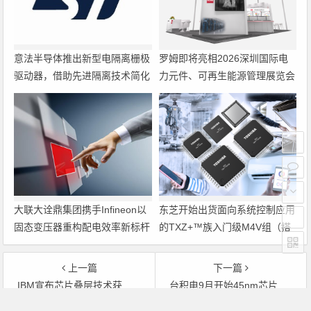
意法半导体推出新型电隔离栅极
罗姆即将亮相2026深圳国际电
驱动器，借助先进隔离技术简化
力元件、可再生能源管理展览会
电源设计
暨研讨会
大联大诠鼎集团携手Infineon以
东芝开始出货面向系统控制应用
固态变压器重构配电效率新标杆
的TXZ+™族入门级M4V组（搭
载Arm Cortex‑M4内核的标准微
控制器）工程样品
上一篇
下一篇
IBM宣布芯片叠层技术获大突破
台积电9月开始45nm芯片 生产开发环境已准备就绪