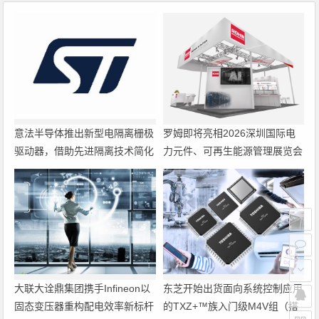
意法半导体推出新型电隔离栅极
罗姆即将亮相2026深圳国际电
驱动器，借助先进隔离技术简化
力元件、可再生能源管理展览会
电源设计
暨研讨会
大联大诠鼎集团携手Infineon以
东芝开始出货面向系统控制应用
固态变压器重构配电效率新标杆
的TXZ+™族入门级M4V组（搭