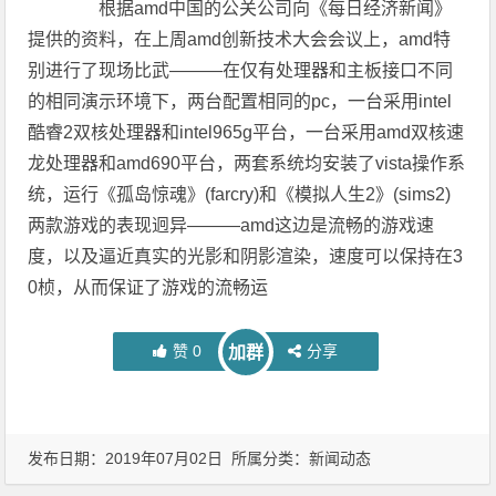
根据amd中国的公关公司向《每日经济新闻》
提供的资料，在上周amd创新技术大会会议上，amd特
别进行了现场比武———在仅有处理器和主板接口不同
的相同演示环境下，两台配置相同的pc，一台采用intel
酷睿2双核处理器和intel965g平台，一台采用amd双核速
龙处理器和amd690平台，两套系统均安装了vista操作系
统，运行《孤岛惊魂》(farcry)和《模拟人生2》(sims2)
两款游戏的表现迥异———amd这边是流畅的游戏速
度，以及逼近真实的光影和阴影渲染，速度可以保持在3
0桢，从而保证了游戏的流畅运
赞
0
分享
加群
发布日期：2019年07月02日 所属分类：
新闻动态