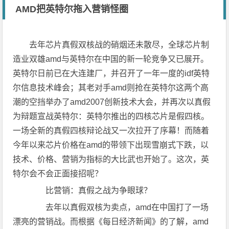
AMD把英特尔拖入营销怪圈
去年芯片真假双核战的硝烟还未散尽，全球芯片制
造业双雄amd与英特尔在中国的新一轮竞争又已展开。
英特尔日前已在大连建厂，并召开了一年一度的idf英特
尔信息技术峰会；其老对手amd则抢在英特尔这两个高
潮的空挡举办了amd2007创新技术大会，并再次以真假
为辩题宣战英特尔：英特尔推出的四核芯片是假四核。
一场全新的真假四核辩论战又一次拉开了序幕！而随着
今年以来芯片价格在amd的带领下出现雪崩式下跌，以
技术、价格、营销为指标的大比武也开始了。这次，英
特尔会不会正面接招呢？
比营销：真假之战为争眼球？
去年以真假双核为卖点，amd在中国打了一场
漂亮的营销战。而根据《每日经济新闻》的了解，amd