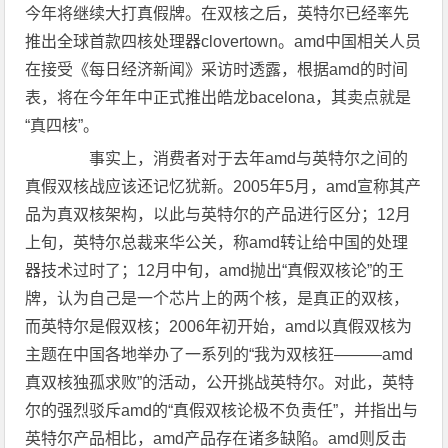
今年将继续大打真假牌。在双核之后，英特尔已经率先
推出全球首款四核处理器clovertown。amd中国相关人员
在接受《每日经济新闻》采访时透露，根据amd的时间
表，将在今年年中正式推出皓龙bacelona，其卖点就是
“真四核”。
事实上，消费者对于去年amd与英特尔之间的
真假双核战应该还记忆犹新。2005年5月，amd宣称其产
品为真双核架构，以此与英特尔的产品进行区分；12月
上旬，英特尔总裁来华公关，称amd转让给中国的处理
器技术过时了；12月中旬，amd抛出“真假双核论”的王
牌，认为自己是一个芯片上的两个核，是真正的双核，
而英特尔是假双核；2006年初开始，amd以真假双核为
主题在中国各地举办了一系列的“我为双核狂———amd
真双核独孤求败”的活动，公开挑战英特尔。对此，英特
尔的强烈驳斥amd的“真假双核论极不负责任”，并指出与
英特尔产品相比，amd产品存在诸多缺陷。amd则反击