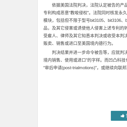
依据美国法院判决，法院认定被告的产品等对于凹凸
专利构成恶意“教唆侵权”。法院同时核发永久禁制令(
模块，包括但不限于型号bit3105、bit3106
品，及其它侵害或诱使他人侵害上述专利的
受雇人、律师及其它知悉本判决或收受本判
贩卖、销售或进口至美国境内德行为。
判决结果并进一步命令被告等，应就判
境内销售、使用或进口”的字样。而凹凸科
“审后申请(post-trialmotions)”，或继