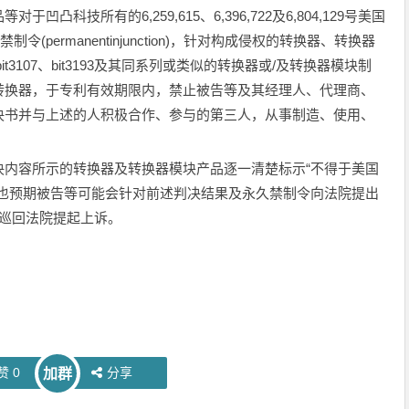
科技所有的6,259,615、6,396,722及6,804,129号美国
permanentinjunction)，针对构成侵权的转换器、转换器
、bit3107、bit3193及其同系列或类似的转换器或/及转换器模块制
转换器，于专利有效期限内，禁止被告等及其经理人、代理商、
决书并与上述的人积极合作、参与的第三人，从事制造、使用、
决内容所示的转换器及转换器模块产品逐一清楚标示“不得于美国
技也预期被告等可能会针对前述判决结果及永久禁制令向法院提出
续向联邦巡回法院提起上诉。
赞
0
分享
加群