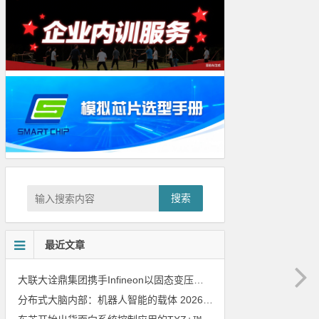
搜索
最近文章
大联大诠鼎集团携手Infineon以固态变压器重构配电效率新标杆
202
分布式大脑内部：机器人智能的载体
2026年8月6日