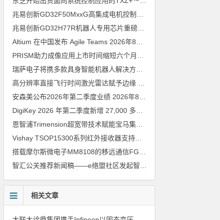
东芝开始出货面向系统控制应用的TXZ+™族入门级M4V组（搭载Arm Cortex‑M4内核的标准微控制器）工程样品
兆易创新GD32F50MxxG高集成电机控制MCU发布，赋能人形机器人关节驱动革新
兆易创新GD32H77R机器人专用芯片重磅亮相，精准赋能伺服驱动与关节控制
Altium 在中国发布 Agile Teams
2026年8月6日
PRISM助力成像应用上市时间缩短六个月，实战指南一文解读
202
瑞萨电子将携多款具身智能机器人解决方案，首次亮相2026中国具身智能机器人产业大会
高分辨率直接飞行时间激光雷达赋予边缘 AI 空间感知能力
2026年8
安森美公布2026年第二季度业绩
2026年8月6日
DigiKey 2026 年第二季度新增 27,000 多种现货零件和 104 家供应商
恩智浦Trimension超宽带技术赋能宝马集团Digital Key Plus及生命体存在检测功能
Vishay TSOP15300系列红外接收器支持所有主流遥控代码
2026年
搭载摩尔斯微电子MM8108的移远通信FGH200M Wi-Fi HaLow模组 现已通过四项国际认证 可投入量产
智汇公关推荐新闻稿——e络盟社区发起智能家居与医疗设计挑战赛
相关文章
大联大诠鼎集团携手Infineon以固态变压器重构配电效率新标杆