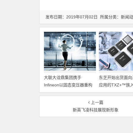
发布日期：2019年07月02日 所属分类：
新闻
大联大诠鼎集团携手
东芝开始出货面向
Infineon以固态变压器重构
应用的TXZ+™族
配电效率新标杆
M4V组（搭载Arm
Cortex‑M4内核
上一篇
制器）工程样品
新英飞凌科技展现新形象