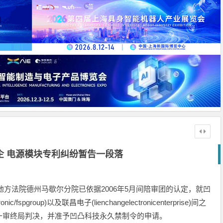
企 电源模块专利纠纷暂告一段落
联邦地方法院德州马歇尔分院已依据2006年5月间陪审团的认定，就凹
/fspgroup)以及联昌电子(lienchangelectronicenterprise)间之
一审终局判决，并准予凹凸科技永久禁制令的申请。