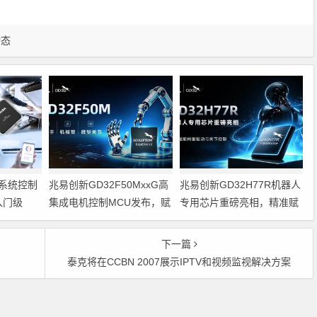
动态
系统控制
兆易创新GD32F50MxxG高
兆易创新GD32H77R机器人
入门级
集成电机控制MCU发布，赋
专用芯片重磅亮相，精准赋
能人形机器人关节驱动革新
能伺服驱动与关节控制
的标准微控
下一篇
泰克将在CCBN 2007展示IPTV和视频监视解决方案