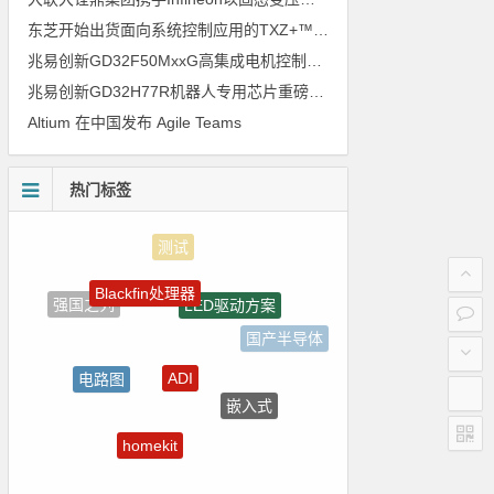
东芝开始出货面向系统控制应用的TXZ+™族入门级M4V组（搭载Arm Cortex‑M4内核的标准微控制器）工程样品
兆易创新GD32F50MxxG高集成电机控制MCU发布，赋能人形机器人关节驱动革新
兆易创新GD32H77R机器人专用芯片重磅亮相，精准赋能伺服驱动与关节控制
Altium 在中国发布 Agile Teams
热门标签
Blackfin处理器
LED驱动方案
强国之列
国产半导体
ADI
电路图
嵌入式
国产芯片
homekit
树莓派-Raspberry Pi
Atmel