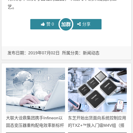
艺。
赞
0
分享
加群
发布日期：2019年07月02日 所属分类：
新闻动态
大联大诠鼎集团携手Infineon以
东芝开始出货面向系统控制应用
固态变压器重构配电效率新标杆
的TXZ+™族入门级M4V组（搭
载Arm Cortex‑M4内核的标准微