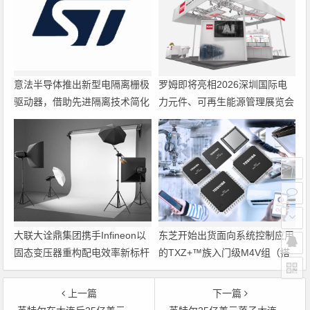
意法半导体推出新型电隔离栅极
罗姆即将亮相2026深圳国际电
驱动器，借助先进隔离技术简化
力元件、可再生能源管理展览会
电源设计
暨研讨会
大联大诠鼎集团携手Infineon以
东芝开始出货面向系统控制应用
固态变压器重构配电效率新标杆
的TXZ+™族入门级M4V组（搭
载Arm Cortex‑M4内核的标准微
控制器）工程样品
上一篇
下一篇