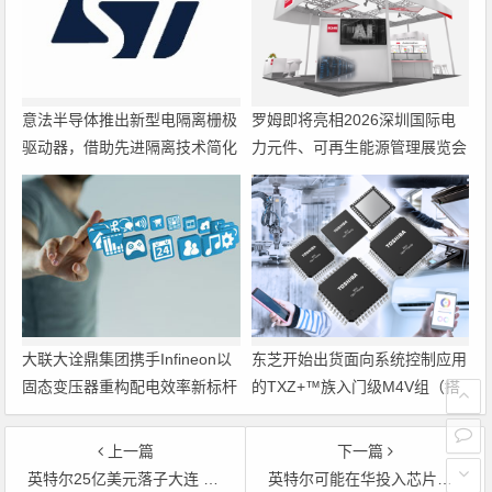
意法半导体推出新型电隔离栅极
罗姆即将亮相2026深圳国际电
驱动器，借助先进隔离技术简化
力元件、可再生能源管理展览会
电源设计
暨研讨会
大联大诠鼎集团携手Infineon以
东芝开始出货面向系统控制应用
固态变压器重构配电效率新标杆
的TXZ+™族入门级M4V组（搭
载Arm Cortex‑M4内核的标准微
控制器）工程样品
上一篇
下一篇
英特尔25亿美元落子大连 半导体产业北移
英特尔可能在华投入芯片关键技术