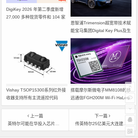
DigiKey 2026 年第二季度新增
27,000 多种现货零件和 104 家
恩智浦Trimension超宽带技术赋
供应商
能宝马集团Digital Key Plus及生
命体存在检测功能
Vishay TSOP15300系列红外接
搭载摩尔斯微电子MM8108的移
收器支持所有主流遥控代码
远通信FGH200M Wi-Fi HaLow
模组 现已通过四项国际认证 可
投入量产
上一篇
下一篇
英特尔可能在华投入芯片关键技术
传英特尔25亿美元大连建厂 今天上午将确认
文章导航