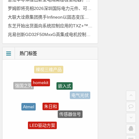
罗姆即将亮相2026深圳国际电力元件、可再生能源管理展览会暨研讨会
大联大诠鼎集团携手Infineon以固态变压器重构配电效率新标杆
东芝开始出货面向系统控制应用的TXZ+™族入门级M4V组（搭载Arm Cortex‑M4内核的标准微控制器）工程样品
兆易创新GD32F50MxxG高集成电机控制MCU发布，赋能人形机器人关节驱动革新
热门标签
homekit
嵌入式
强国之列
电气光伏
朱日和
Atmel
传感器信号
电路图
LED驱动方案
测试
树莓派-Raspberry Pi