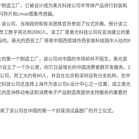
个制造工厂，它被设计成为美光科技公司半导体产品进行封装和
d闪存片和cmos图象传感器。
该公司、当地政府和有关团体官员参加了仪式庆典。预计该工
届时员工数字将达到2000人。该工厂是美光科技公司在亚洲建立的第
建设的。美光的西安工厂将是中国西部城市西安高科技园中入驻的8
的第一个制造工厂，该公司对中国的市场却并不陌生。美光首
门市设立了一个办公室，向它日益增长的中国消费者群开发服务。2
海公司，员工大约有60人，并且在北京和深圳设有分支机构，在中
科技公司还选择上海作为该公司ic设计中心之一位置，成立美光
光向亚洲移动电话和消费电子产品制造商提供支持服务的重要的
on也出席了该公司在中国的第一个封装测试晶圆厂的开工仪式。