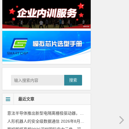
搜索
最近文章
意法半导体推出新型电隔离栅极驱动器，借助先进隔离技术简化电源设计
人形机器人的安全级数据通信
2026年8月8日