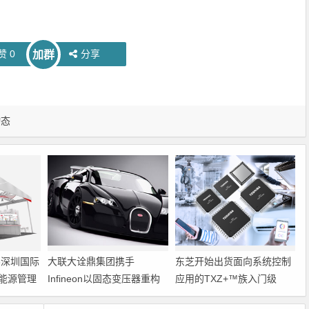
赞
0
分享
加群
动态
6深圳国际
大联大诠鼎集团携手
东芝开始出货面向系统控制
能源管理
Infineon以固态变压器重构
应用的TXZ+™族入门级
配电效率新标杆
M4V组（搭载Arm