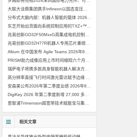
罗姆即将亮相2026深圳国际电力元件、可再生能源管理展览会暨研讨会
大联大诠鼎集团携手Infineon以固态变压器重构配电效率新标杆
202
分布式大脑内部：机器人智能的载体
2026年8月6日
东芝开始出货面向系统控制应用的TXZ+™族入门级M4V组（搭载Arm Cortex‑M4内核的标准微控制器）工程样品
兆易创新GD32F50MxxG高集成电机控制MCU发布，赋能人形机器人关节驱动革新
兆易创新GD32H77R机器人专用芯片重磅亮相，精准赋能伺服驱动与关节控制
Altium 在中国发布 Agile Teams
2026年8月6日
PRISM助力成像应用上市时间缩短六个月，实战指南一文解读
202
瑞萨电子将携多款具身智能机器人解决方案，首次亮相2026中国具身智能机器人产业大会
高分辨率直接飞行时间激光雷达赋予边缘 AI 空间感知能力
2026年8
安森美公布2026年第二季度业绩
2026年8月6日
DigiKey 2026 年第二季度新增 27,000 多种现货零件和 104 家供应商
恩智浦Trimension超宽带技术赋能宝马集团Digital Key Plus及生命体存在检测功能
相关文章
意法半导体推出新型电隔离栅极驱动器，借助先进隔离技术简化电源设计