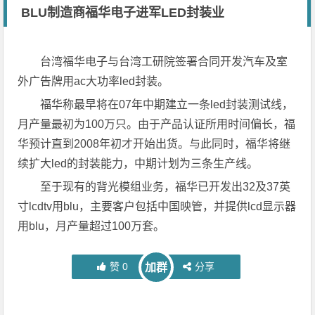
BLU制造商福华电子进军LED封装业
台湾福华电子与台湾工研院签署合同开发汽车及室
外广告牌用ac大功率led封装。
福华称最早将在07年中期建立一条led封装测试线，
月产量最初为100万只。由于产品认证所用时间偏长，福
华预计直到2008年初才开始出货。与此同时，福华将继
续扩大led的封装能力，中期计划为三条生产线。
至于现有的背光模组业务，福华已开发出32及37英
寸lcdtv用blu，主要客户包括中国映管，并提供lcd显示器
用blu，月产量超过100万套。
赞
0
分享
加群