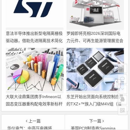
意法半导体推出新型电隔离栅极
罗姆即将亮相2026深圳国际电
驱动器，借助先进隔离技术简化
力元件、可再生能源管理展览会
电源设计
暨研讨会
大联大诠鼎集团携手Infineon以
东芝开始出货面向系统控制应用
固态变压器重构配电效率新标杆
的TXZ+™族入门级M4V组（搭
载Arm Cortex‑M4内核的标准微
控制器）工程样品
上一篇
下一篇
华仪电气：中高压电器将与风电设备齐飞
美国PCB制造商Sanmina将关闭德国Karlsruhe厂