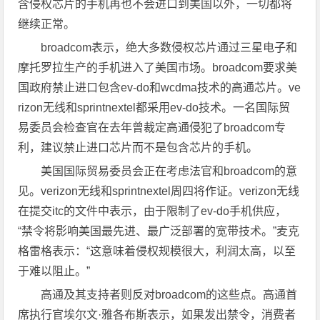
含侵权芯片的手机再也不会进口到美国以外，一切都将
继续正常。
broadcom表示，绝大多数侵权芯片通过三星电子和
摩托罗拉生产的手机进入了美国市场。broadcom要求美
国政府禁止进口包含ev-do和wcdma技术的高通芯片。ve
rizon无线和sprintnextel都采用ev-do技术。一名国际贸
易委员会检查官在去年曾裁定高通侵犯了broadcom专
利，建议禁止进口芯片而不是包含芯片的手机。
美国国际贸易委员会正在考虑法官和broadcom的意
见。verizon无线和sprintnextel周四将作证。verizon无线
在提交itc的文件中表示，由于限制了ev-do手机供应，
“禁令将影响美国最先进、最广泛部署的宽带技术。”麦克
格雷格表示：“这意味着侵权规模很大，利润太高，以至
于难以阻止。”
高通及其支持者则反对broadcom的这些点。高通首
席执行官埃尔文·雅各布斯表示，如果发出禁令，消费者