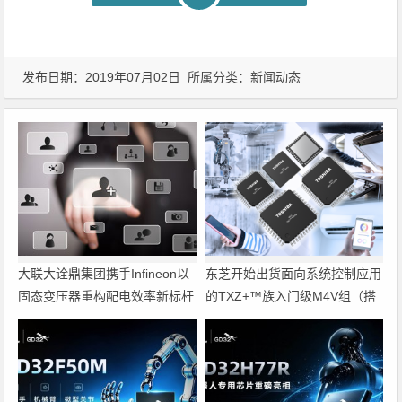
发布日期：2019年07月02日 所属分类：
新闻动态
大联大诠鼎集团携手Infineon以
东芝开始出货面向系统控制应用
固态变压器重构配电效率新标杆
的TXZ+™族入门级M4V组（搭
载Arm Cortex‑M4内核的标准微
控制器）工程样品