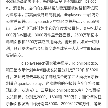
-lcd制造商奇美电子、韩国的三星电子和lg.philipslcdc
o.。消息称，这样的发展将帮助稳定面板价格和降低原
材料成本，提高面板制造商利润。displaysearch台湾办
公室总裁兼displaysearch大中华区副总裁davidhsieh指
出，友达光电已经计划出它的年度发货目标，其中包括2
000万件tv面板、3000万件显示器面板、2500万笔记本
电脑面板和2500万其它应用面板。他还称，如果一切顺
利，预计友达光电今年将变成全球第一大大尺寸tft-lcd面
板制造商。
displaysearch研究数字显示，lg.philipslcdco.
和三星今年计划tft-lcd面板发货量分别是7270件和6920
件。友达光电去年收购了当时是台湾第四大面板显示器
制造商quantadisplay，这次收购的积极效应今年将会体
现出来。友达光电、三星和lg.philipslcdco.今年的tv面板
发货目标，分别是2000、1600和1750万件；而今年的显
示器面板发货目标分别是3000、2900和2750万件；笔记