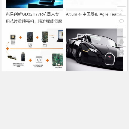
兆易创新GD32H77R机器人专
Altium 在中国发布 Agile Teams
用芯片重磅亮相，精准赋能伺服
驱动与关节控制
PRISM助力成像应用上市时间缩
瑞萨电子将携多款具身智能机器
短六个月，实战指南一文解读
人解决方案，首次亮相2026中
国具身智能机器人产业大会
上一篇
下一篇
液晶面板事业巨额亏损 Epson将弃守MD-TFD
台积电与大客户豪威合计取得精材三席董事
文章导航