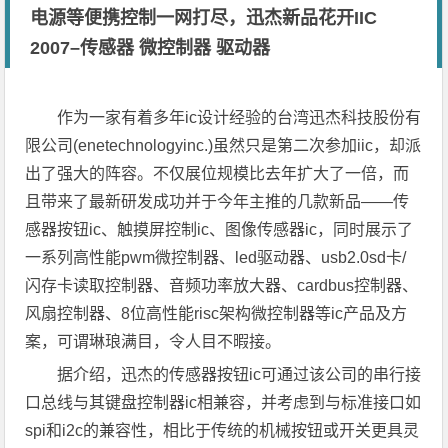
电源等便携控制一网打尽，迅杰新品花开IIC
2007–传感器 微控制器 驱动器
作为一家有着多年ic设计经验的台湾迅杰科技股份有
限公司(enetechnologyinc.)虽然只是第二次参加iic，却派
出了强大的阵容。不仅展位规模比去年扩大了一倍，而
且带来了最新研发成功并于今年主推的几款新品——传
感器按钮ic、触摸屏控制ic、图像传感器ic，同时展示了
一系列高性能pwm微控制器、led驱动器、usb2.0sd卡/
闪存卡读取控制器、音频功率放大器、cardbus控制器、
风扇控制器、8位高性能risc架构微控制器等ic产品及方
案，可谓琳琅满目，令人目不暇接。
据介绍，迅杰的传感器按钮ic可通过该公司的串行接
口总线与其键盘控制器ic相兼容，并考虑到与标准接口如
spi和i2c的兼容性，相比于传统的机械按钮或开关更具灵