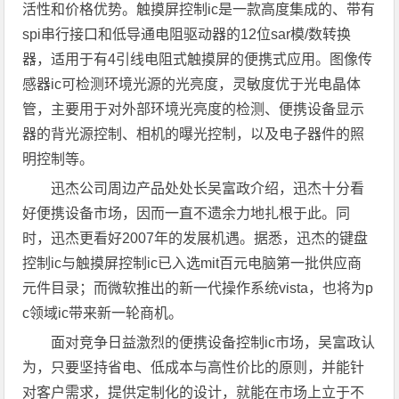
活性和价格优势。触摸屏控制ic是一款高度集成的、带有
spi串行接口和低导通电阻驱动器的12位sar模/数转换
器，适用于有4引线电阻式触摸屏的便携式应用。图像传
感器ic可检测环境光源的光亮度，灵敏度优于光电晶体
管，主要用于对外部环境光亮度的检测、便携设备显示
器的背光源控制、相机的曝光控制，以及电子器件的照
明控制等。
迅杰公司周边产品处处长吴富政介绍，迅杰十分看
好便携设备市场，因而一直不遗余力地扎根于此。同
时，迅杰更看好2007年的发展机遇。据悉，迅杰的键盘
控制ic与触摸屏控制ic已入选mit百元电脑第一批供应商
元件目录；而微软推出的新一代操作系统vista，也将为p
c领域ic带来新一轮商机。
面对竞争日益激烈的便携设备控制ic市场，吴富政认
为，只要坚持省电、低成本与高性价比的原则，并能针
对客户需求，提供定制化的设计，就能在市场上立于不