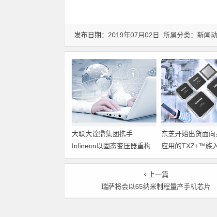
发布日期：2019年07月02日 所属分类：
新闻
大联大诠鼎集团携手
东芝开始出货面向
Infineon以固态变压器重构
应用的TXZ+™族
配电效率新标杆
M4V组（搭载Arm
Cortex‑M4内核
上一篇
制器）工程样品
瑞萨将会以65纳米制程量产手机芯片