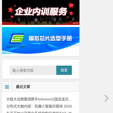
搜索
最近文章
大联大诠鼎集团携手Infineon以固态变压器重构配电效率新标杆
202
分布式大脑内部：机器人智能的载体
2026年8月6日