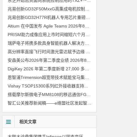
东芝开始出货面向系统控制应用的TXZ+™族入门级M4V组（搭载Arm Cortex‑M4内核的标准微控制器）工程样品
兆易创新GD32F50MxxG高集成电机控制MCU发布，赋能人形机器人关节驱动革新
兆易创新GD32H77R机器人专用芯片重磅亮相，精准赋能伺服驱动与关节控制
Altium 在中国发布 Agile Teams
2026年8月6日
PRISM助力成像应用上市时间缩短六个月，实战指南一文解读
202
瑞萨电子将携多款具身智能机器人解决方案，首次亮相2026中国具身智能机器人产业大会
高分辨率直接飞行时间激光雷达赋予边缘 AI 空间感知能力
2026年8
安森美公布2026年第二季度业绩
2026年8月6日
DigiKey 2026 年第二季度新增 27,000 多种现货零件和 104 家供应商
恩智浦Trimension超宽带技术赋能宝马集团Digital Key Plus及生命体存在检测功能
Vishay TSOP15300系列红外接收器支持所有主流遥控代码
2026年
搭载摩尔斯微电子MM8108的移远通信FGH200M Wi-Fi HaLow模组 现已通过四项国际认证 可投入量产
智汇公关推荐新闻稿——e络盟社区发起智能家居与医疗设计挑战赛
相关文章
大联大诠鼎集团携手Infineon以固态变压器重构配电效率新标杆