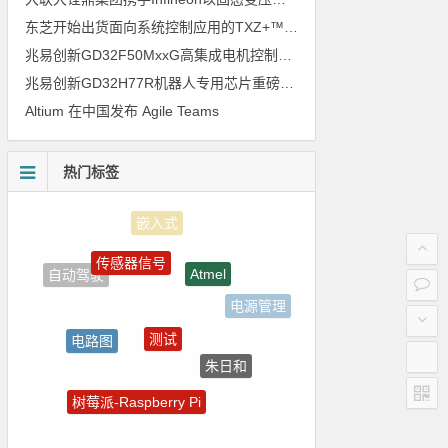
东芝开始出货面向系统控制应用的TXZ+™族入门级M4V组（搭载Arm Cortex‑M4内核的标准微控制器）工程样品
兆易创新GD32F50MxxG高集成电机控制MCU发布，赋能人形机器人关节驱动革新
兆易创新GD32H77R机器人专用芯片重磅亮相，精准赋能伺服驱动与关节控制
Altium 在中国发布 Agile Teams
热门标签
传感器信号
Atmel
自动驾驶
电源管理
测试
电路图
朱日和
强国之列
树莓派-Raspberry Pi
homekit
ZigBee