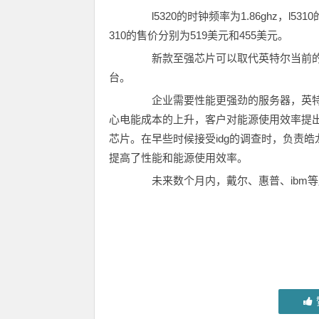
l5320的时钟频率为1.86ghz，l531
310的售价分别为519美元和455美元。
新款至强芯片可以取代英特尔当前的双内
台。
企业需要性能更强劲的服务器，英特尔
心电能成本的上升，客户对能源使用效率提出了更
芯片。在早些时候接受idg的调查时，负责皓龙
提高了性能和能源使用效率。
未来数个月内，戴尔、惠普、ibm等