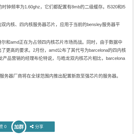
0的时钟频率为1.60ghz，它们都配置有8mb的二级缓存。l5320和l5
核、四内核服务器芯片，应用于当前的bensley服务器平
和amd正在为占领四内核芯片市场而战。同时，由于数据中
高的要求。2月份，amd公布了其代号为barcelona的四内核
产品营销的经理布伦特说，与皓龙双内核芯片相比，barcelona
服务器厂商将在全球范围内推出配置新款至强芯片的服务器。
赞
0
分享
加群