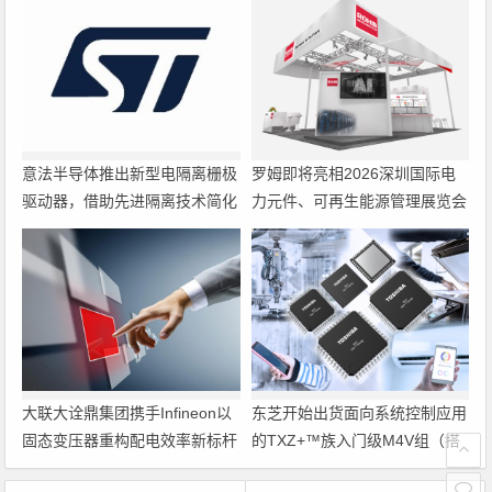
意法半导体推出新型电隔离栅极
罗姆即将亮相2026深圳国际电
驱动器，借助先进隔离技术简化
力元件、可再生能源管理展览会
电源设计
暨研讨会
大联大诠鼎集团携手Infineon以
东芝开始出货面向系统控制应用
固态变压器重构配电效率新标杆
的TXZ+™族入门级M4V组（搭
载Arm Cortex‑M4内核的标准微