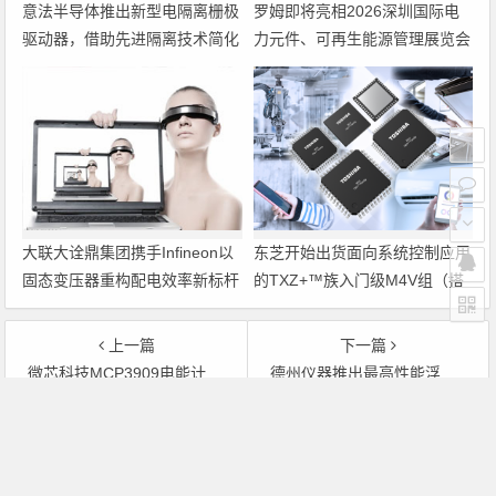
意法半导体推出新型电隔离栅极
罗姆即将亮相2026深圳国际电
驱动器，借助先进隔离技术简化
力元件、可再生能源管理展览会
电源设计
暨研讨会
大联大诠鼎集团携手Infineon以
东芝开始出货面向系统控制应用
固态变压器重构配电效率新标杆
的TXZ+™族入门级M4V组（搭
载Arm Cortex‑M4内核的标准微
控制器）工程样品
上一篇
下一篇
微芯科技MCP3909电能计量IC及参考设计适合高精度电表
德州仪器推出最高性能浮点DSP
文章导航
Copyright © 2026 电子通 版权所有. 备案号：
京ICP备
17050710号-3