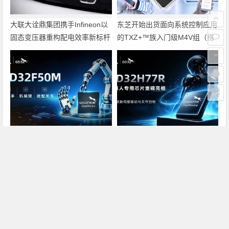
大联大诠鼎集团携手Infineon以
东芝开始出货面向系统控制应用
固态变压器重构配电效率新标杆
的TXZ+™族入门级M4V组（搭
载Arm Cortex‑M4内核的标准微
控制器）工程样品
兆易创新GD32F50MxxG高集成
兆易创新GD32H77R机器人专
电机控制MCU发布，赋能人形
用芯片重磅亮相，精准赋能伺服
机器人关节驱动革新
驱动与关节控制
上一篇
下一篇
智泰集团三坐标测量机、光学影像量测仪
英飞凌2007年年度大会：全新战略聚焦三大领域
文章导航
Copyright © 2026 电子通 版权所有. 备案号：
京ICP备