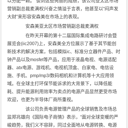
以分配一颗。”谈到这些亮丽的成绩，该公司亚太区市场
营销副总裁麦满权兴奋之情溢于言表，他甚至以“闷声发
大财”来形容安森美在市场上的表现。
安森美亚太区市场营销副总裁麦满权
在昨天开幕的第十二届国际集成电路研讨会暨
展览会(iic2007)上，安森美全方位展示了基于其节能创
新技术的解决方案，包括模拟ic、标准分立器件产品、时
钟产品以及mosfet等产品，应用于液晶电视、电源适配
器、atx电源、游戏机、电视机顶盒、白家电、电信设
施、手机、pmp/mp3/数码相机和计算机等十大应用领
域。在全球主打环保节能诉求的大背景下，以降低能
耗、提升能源利用效率为卖点的电源产品显然更受市场
欢迎，也更为半导体厂商所重视。
该公司负责电源管理产品的全球销售及市场总
监郑兆雄向《国际电子商情》表示，“面对全球变暖的严
峻趋势，我们义不容辞，同过全面地从电源转换、电源