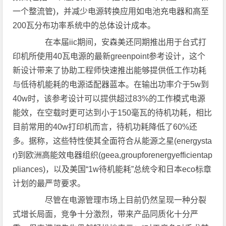
一个整流管)，并减少电源转换应用如电池充电器和高至
200瓦分布功率系统中的总体设计成本。
在本届iic期间，安森美还同期推出用于台式打
印机所使用40瓦电源的最新greenpoint参考设计，这个
新设计带来了协助工程师快速推出能够提供低工作功耗
与低待机能耗的电源适配器蓝本。在输出功率介于5w到
40w时，该参考设计可以提供超过83%的工作模式电源
能效，在空载时更可达到小于150毫瓦的待机功耗，相比
目前常用的40w打印机而言，待机功耗降低了60%还
多。据称，这些特性使其全面符合从能源之星(energysta
r)到欧洲高能效电器组织(geea,groupforenergyefficientap
pliances)，以及美国“1w待机能耗”总统令和日本eco标章
计划的最严苛要求。
尽管在电源管理市场上目前仍然呈现一种分裂
式增长局面，竞争十分激烈，带来产品同质化十分严