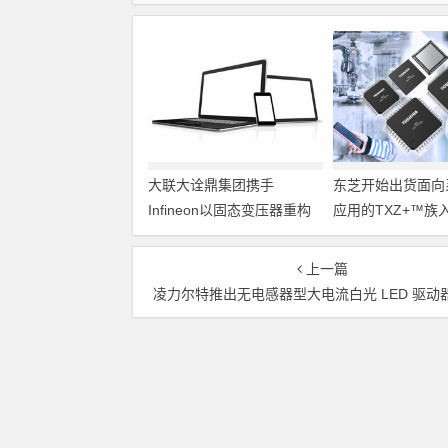
大联大诠鼎集团携手
东芝开始出货面向
Infineon以固态变压器重构
应用的TXZ+™族
配电效率新标杆
M4V组（搭载Arm
Cortex‑M4内核
上一篇
制器）工程样品
凌力尔特推出无电感器型大电流白光 LED 驱动器 LTC3