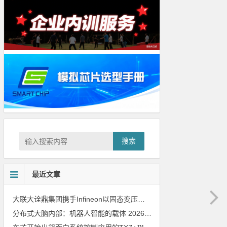
搜索
最近文章
大联大诠鼎集团携手Infineon以固态变压器重构配电效率新标杆
202
分布式大脑内部：机器人智能的载体
2026年8月6日