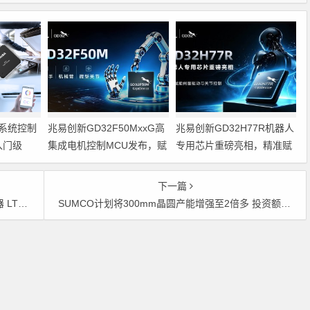
系统控制
兆易创新GD32F50MxxG高
兆易创新GD32H77R机器人
入门级
集成电机控制MCU发布，赋
专用芯片重磅亮相，精准赋
能人形机器人关节驱动革新
能伺服驱动与关节控制
的标准微控
下一篇
218
SUMCO计划将300mm晶圆产能增强至2倍多 投资额为1280亿日元