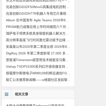
东芝开始出货面向系统控制应用的TXZ+™族入门级M4V组（搭载Arm Cortex‑M4内核的标准微控制器）工程样品
兆易创新GD32F50MxxG高集成电机控制MCU发布，赋能人形机器人关节驱动革新
兆易创新GD32H77R机器人专用芯片重磅亮相，精准赋能伺服驱动与关节控制
Altium 在中国发布 Agile Teams
2026年8月6日
PRISM助力成像应用上市时间缩短六个月，实战指南一文解读
202
瑞萨电子将携多款具身智能机器人解决方案，首次亮相2026中国具身智能机器人产业大会
高分辨率直接飞行时间激光雷达赋予边缘 AI 空间感知能力
2026年8
安森美公布2026年第二季度业绩
2026年8月6日
DigiKey 2026 年第二季度新增 27,000 多种现货零件和 104 家供应商
恩智浦Trimension超宽带技术赋能宝马集团Digital Key Plus及生命体存在检测功能
Vishay TSOP15300系列红外接收器支持所有主流遥控代码
2026年
搭载摩尔斯微电子MM8108的移远通信FGH200M Wi-Fi HaLow模组 现已通过四项国际认证 可投入量产
智汇公关推荐新闻稿——e络盟社区发起智能家居与医疗设计挑战赛
相关文章
大联大诠鼎集团携手Infineon以固态变压器重构配电效率新标杆