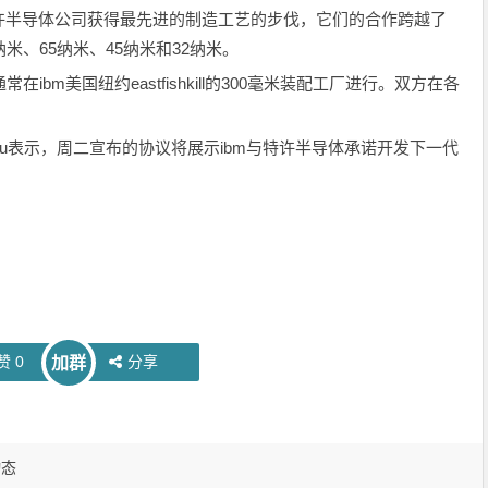
许半导体公司获得最先进的制造工艺的步伐，它们的合作跨越了
米、65纳米、45纳米和32纳米。
m美国纽约eastfishkill的300毫米装配工厂进行。双方在各
su表示，周二宣布的协议将展示ibm与特许半导体承诺开发下一代
。
赞
0
分享
加群
动态