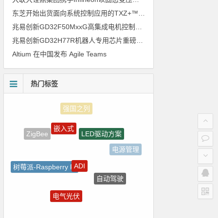
东芝开始出货面向系统控制应用的TXZ+™族入门级M4V组（搭载Arm Cortex‑M4内核的标准微控制器）工程样品
兆易创新GD32F50MxxG高集成电机控制MCU发布，赋能人形机器人关节驱动革新
兆易创新GD32H77R机器人专用芯片重磅亮相，精准赋能伺服驱动与关节控制
Altium 在中国发布 Agile Teams
热门标签
嵌入式
LED驱动方案
ZigBee
电源管理
ADI
树莓派-Raspberry Pi
自动驾驶
电路图
电气光伏
homekit
国产半导体