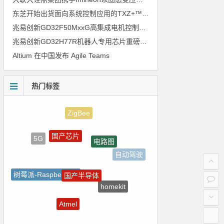
东芝开始出货面向系统控制应用的TXZ+™族入门级M4V组（搭载Arm Cortex‑M4内核的标准微控制器）工程样品
兆易创新GD32F50MxxG高集成电机控制MCU发布，赋能人形机器人关节驱动革新
兆易创新GD32H77R机器人专用芯片重磅亮相，精准赋能伺服驱动与关节控制
Altium 在中国发布 Agile Teams
热门标签
ZigBee
国产芯片
电路图
5G
自动驾驶
国产半导体
树莓派-Raspberry Pi
homekit
电气光伏
Atmel
电源管理
测试