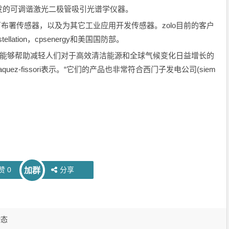
发的可调谐激光二极管吸引光谱学仪器。
厂布署传感器，以及为其它工业应用开发传感器。zolo目前的客户
onstellation，cpsenergy和美国国防部。
有利的位置，能够帮助减轻人们对于高效清洁能源和全球气候变化日益增长的
uez-fissori表示。“它们的产品也非常符合西门子发电公司(siem
赞
0
分享
加群
动态