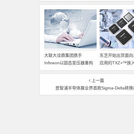
大联大诠鼎集团携手
东芝开始出货面向
Infineon以固态变压器重构
应用的TXZ+™族
配电效率新标杆
M4V组（搭载Arm
Cortex‑M4内核
上一篇
制器）工程样品
恩智浦半导体展业界首款Sigma-Delta转