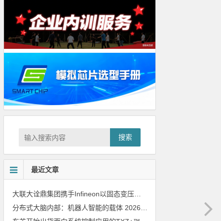
搜索
最近文章
大联大诠鼎集团携手Infineon以固态变压器重构配电效率新标杆
202
分布式大脑内部：机器人智能的载体
2026年8月6日