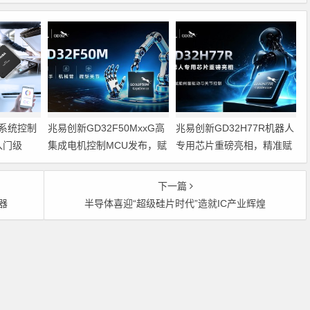
系统控制
兆易创新GD32F50MxxG高
兆易创新GD32H77R机器人
入门级
集成电机控制MCU发布，赋
专用芯片重磅亮相，精准赋
能人形机器人关节驱动革新
能伺服驱动与关节控制
的标准微控
下一篇
换器
半导体喜迎“超级硅片时代”造就IC产业辉煌