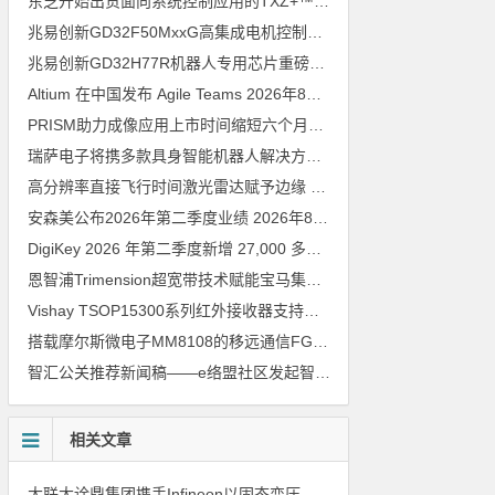
东芝开始出货面向系统控制应用的TXZ+™族入门级M4V组（搭载Arm Cortex‑M4内核的标准微控制器）工程样品
兆易创新GD32F50MxxG高集成电机控制MCU发布，赋能人形机器人关节驱动革新
兆易创新GD32H77R机器人专用芯片重磅亮相，精准赋能伺服驱动与关节控制
Altium 在中国发布 Agile Teams
2026年8月6日
PRISM助力成像应用上市时间缩短六个月，实战指南一文解读
202
瑞萨电子将携多款具身智能机器人解决方案，首次亮相2026中国具身智能机器人产业大会
高分辨率直接飞行时间激光雷达赋予边缘 AI 空间感知能力
2026年8
安森美公布2026年第二季度业绩
2026年8月6日
DigiKey 2026 年第二季度新增 27,000 多种现货零件和 104 家供应商
恩智浦Trimension超宽带技术赋能宝马集团Digital Key Plus及生命体存在检测功能
Vishay TSOP15300系列红外接收器支持所有主流遥控代码
2026年
搭载摩尔斯微电子MM8108的移远通信FGH200M Wi-Fi HaLow模组 现已通过四项国际认证 可投入量产
智汇公关推荐新闻稿——e络盟社区发起智能家居与医疗设计挑战赛
相关文章
大联大诠鼎集团携手Infineon以固态变压器重构配电效率新标杆