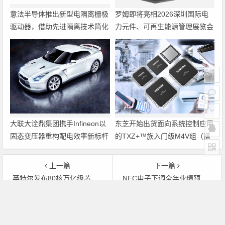
意法半导体推出新型电隔离栅极
罗姆即将亮相2026深圳国际电
驱动器，借助先进隔离技术简化
力元件、可再生能源管理展览会
电源设计
暨研讨会
大联大诠鼎集团携手Infineon以
东芝开始出货面向系统控制应用
固态变压器重构配电效率新标杆
的TXZ+™族入门级M4V组（搭
载Arm Cortex‑M4内核的标准微
控制器）工程样品
上一篇
下一篇
英特尔发布80核万亿级芯片 5年入住PC和手机
NEC电子下调全年业绩预期大规模重组自救
文章导航
Copyright © 2026 电子通 版权所有. 备案号：
京ICP备