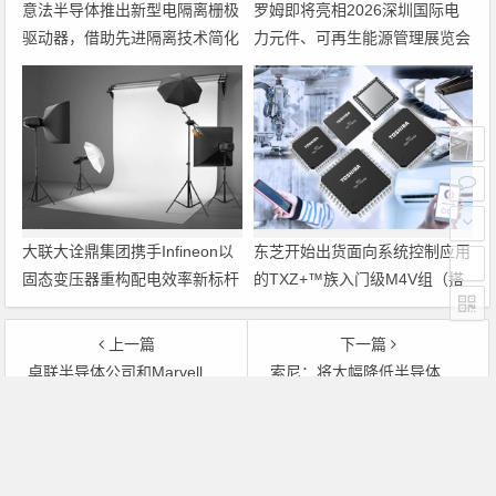
意法半导体推出新型电隔离栅极
罗姆即将亮相2026深圳国际电
驱动器，借助先进隔离技术简化
力元件、可再生能源管理展览会
电源设计
暨研讨会
大联大诠鼎集团携手Infineon以
东芝开始出货面向系统控制应用
固态变压器重构配电效率新标杆
的TXZ+™族入门级M4V组（搭
载Arm Cortex‑M4内核的标准微
控制器）工程样品
上一篇
下一篇
卓联半导体公司和Marvell®首次展示支持网络质量性能的同步Ethernet解决方案
索尼：将大幅降低半导体业务的资本支出–电子 芯片
文章导航
Copyright © 2026 电子通 版权所有. 备案号：
京ICP备
17050710号-3