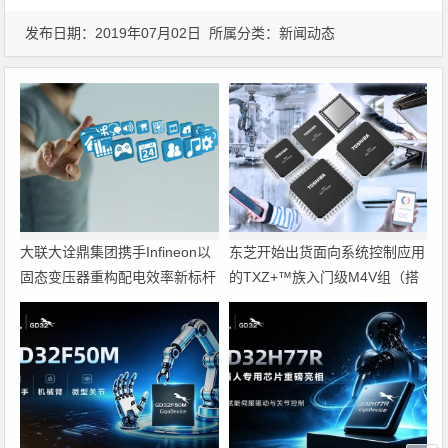
发布日期：2019年07月02日 所属分类：
新闻动态
大联大诠鼎集团携手Infineon以
东芝开始出货面向系统控制应用
固态变压器重构配电效率新标杆
的TXZ+™族入门级M4V组（搭
载Arm Cortex‑M4内核的标准微
控制器）工程样品