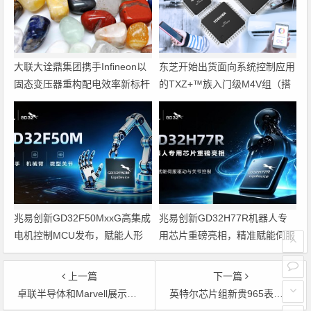
大联大诠鼎集团携手Infineon以
东芝开始出货面向系统控制应用
固态变压器重构配电效率新标杆
的TXZ+™族入门级M4V组（搭
载Arm Cortex‑M4内核的标准微
控制器）工程样品
兆易创新GD32F50MxxG高集成
兆易创新GD32H77R机器人专
电机控制MCU发布，赋能人形
用芯片重磅亮相，精准赋能伺服
机器人关节驱动革新
驱动与关节控制
上一篇
下一篇
卓联半导体和Marvell展示新Ethernet方案
英特尔芯片组新贵965表现受人关注