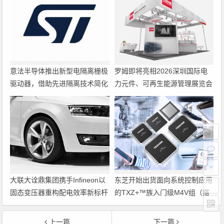
意法半导体推出新型电隔离栅极
罗姆即将亮相2026深圳国际电
驱动器，借助先进隔离技术简化
力元件、可再生能源管理展览会
电源设计
暨研讨会
大联大诠鼎集团携手Infineon以
东芝开始出货面向系统控制应用
固态变压器重构配电效率新标杆
的TXZ+™族入门级M4V组（搭
载Arm Cortex‑M4内核的标准微
控制器）工程样品
上一篇
下一篇