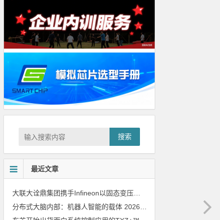
搜索
最近文章
大联大诠鼎集团携手Infineon以固态变压器重构配电效率新标杆
202
分布式大脑内部：机器人智能的载体
2026年8月6日