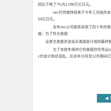
同比下降了7%为1.096万亿日元。
nec仍然维持结束于今年三月底的本财
54亿日元。
去年nec公司放弃采用了四十年的美
据，为了符合美国
证券交易委员会延长美国会计规则最终期
为了本财年保持它的美国存托凭证(ad
c的会计账目混乱，在去年10月至12月期间它