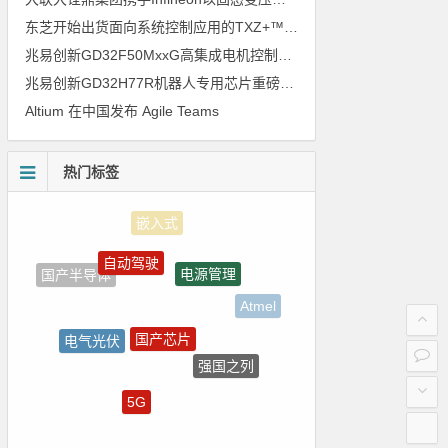
东芝开始出货面向系统控制应用的TXZ+™族入门级M4V组（搭载Arm Cortex‑M4内核的标准微控制器）工程样品
兆易创新GD32F50MxxG高集成电机控制MCU发布，赋能人形机器人关节驱动革新
兆易创新GD32H77R机器人专用芯片重磅亮相，精准赋能伺服驱动与关节控制
Altium 在中国发布 Agile Teams
热门标签
自动驾驶
电源管理
国产半导体
Atmel
国产芯片
电气光伏
强国之列
测试
5G
LED驱动方案
homekit