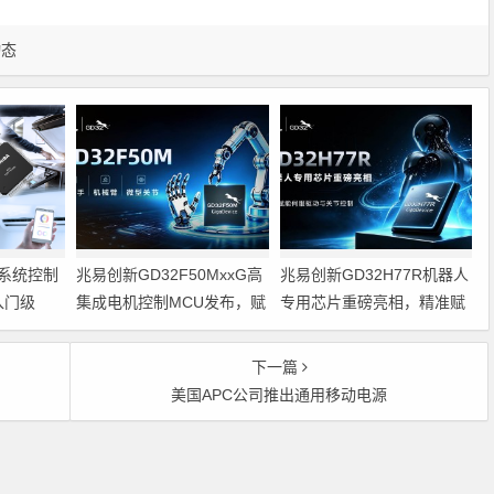
动态
系统控制
兆易创新GD32F50MxxG高
兆易创新GD32H77R机器人
入门级
集成电机控制MCU发布，赋
专用芯片重磅亮相，精准赋
能人形机器人关节驱动革新
能伺服驱动与关节控制
的标准微控
下一篇
器
美国APC公司推出通用移动电源