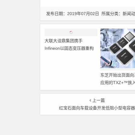
发布日期：2019年07月02日 所属分类：
新闻
大联大诠鼎集团携手
Infineon以固态变压器重构
配电效率新标杆
东芝开始出货面向
应用的TXZ+™族
M4V组（搭载Arm
Cortex‑M4内核
上一篇
制器）工程样品
红宝石面向车载设备开发低阻小型电容