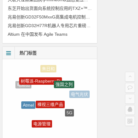
东芝开始出货面向系统控制应用的TXZ+™族入门级M4V组（搭载Arm Cortex‑M4内核的标准微控制器）工程样品
兆易创新GD32F50MxxG高集成电机控制MCU发布，赋能人形机器人关节驱动革新
兆易创新GD32H77R机器人专用芯片重磅亮相，精准赋能伺服驱动与关节控制
Altium 在中国发布 Agile Teams
热门标签
树莓派-Raspberry Pi
强国之列
电路图
电气光伏
裸视三维产品
Atmel
5G
传感器信号
电源管理
自动驾驶
嵌入式