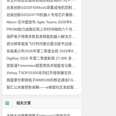
东芝开始出货面向系统控制应用的TXZ+™族入门级M4V组（搭载Arm Cortex‑M4内核的标准微控制器）工程样品
兆易创新GD32F50MxxG高集成电机控制MCU发布，赋能人形机器人关节驱动革新
兆易创新GD32H77R机器人专用芯片重磅亮相，精准赋能伺服驱动与关节控制
Altium 在中国发布 Agile Teams
2026年8月6日
PRISM助力成像应用上市时间缩短六个月，实战指南一文解读
202
瑞萨电子将携多款具身智能机器人解决方案，首次亮相2026中国具身智能机器人产业大会
高分辨率直接飞行时间激光雷达赋予边缘 AI 空间感知能力
2026年8
安森美公布2026年第二季度业绩
2026年8月6日
DigiKey 2026 年第二季度新增 27,000 多种现货零件和 104 家供应商
恩智浦Trimension超宽带技术赋能宝马集团Digital Key Plus及生命体存在检测功能
Vishay TSOP15300系列红外接收器支持所有主流遥控代码
2026年
搭载摩尔斯微电子MM8108的移远通信FGH200M Wi-Fi HaLow模组 现已通过四项国际认证 可投入量产
智汇公关推荐新闻稿——e络盟社区发起智能家居与医疗设计挑战赛
相关文章
大联大诠鼎集团携手Infineon以固态变压器重构配电效率新标杆