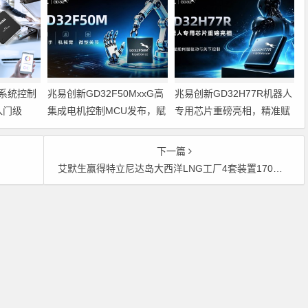
系统控制
兆易创新GD32F50MxxG高
兆易创新GD32H77R机器人
入门级
集成电机控制MCU发布，赋
专用芯片重磅亮相，精准赋
能人形机器人关节驱动革新
能伺服驱动与关节控制
的标准微控
下一篇
艾默生赢得特立尼达岛大西洋LNG工厂4套装置170万美元的设备性能监测合同