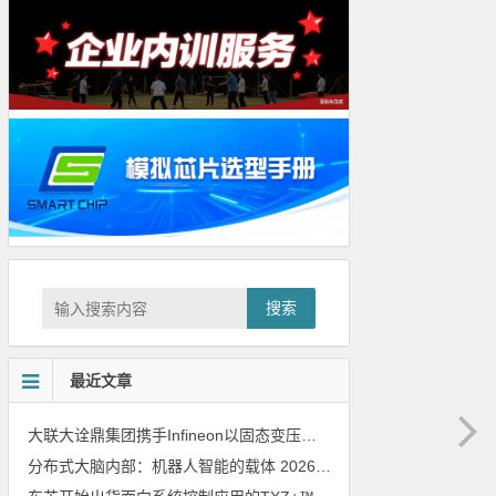
搜索
最近文章
大联大诠鼎集团携手Infineon以固态变压器重构配电效率新标杆
202
分布式大脑内部：机器人智能的载体
2026年8月6日