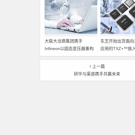
大联大诠鼎集团携手
东芝开始出货面向
Infineon以固态变压器重构
应用的TXZ+™族
配电效率新标杆
M4V组（搭载Arm
Cortex‑M4内核
上一篇
制器）工程样品
研华与渠道携手共赢未来