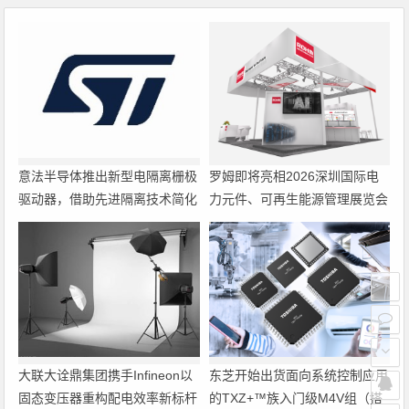
意法半导体推出新型电隔离栅极
罗姆即将亮相2026深圳国际电
驱动器，借助先进隔离技术简化
力元件、可再生能源管理展览会
电源设计
暨研讨会
大联大诠鼎集团携手Infineon以
东芝开始出货面向系统控制应用
固态变压器重构配电效率新标杆
的TXZ+™族入门级M4V组（搭