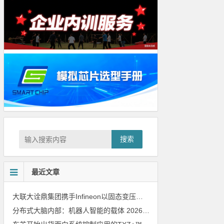
搜索
最近文章
大联大诠鼎集团携手Infineon以固态变压器重构配电效率新标杆
202
分布式大脑内部：机器人智能的载体
2026年8月6日