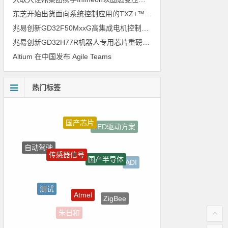
东芝开始出货面向系统控制应用的TXZ+™族入门级M4V组（搭载Arm Cortex‑M4内核的标准微控制器）工程样品
兆易创新GD32F50MxxG高集成电机控制MCU发布，赋能人形机器人关节驱动革新
兆易创新GD32H77R机器人专用芯片重磅亮相，精准赋能伺服驱动与关节控制
Altium 在中国发布 Agile Teams
热门标签
国产芯片
LED驱动方案
自动驾驶
传感器信号
国产半导体
ADI
测试
Atmel
ZigBee
朱日和