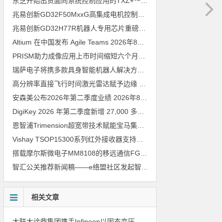
东芝开始出货面向系统控制应用的TXZ+™族入门级M4V组（搭载Arm Cortex‑M4内核的标准微控制器）工程样品
兆易创新GD32F50MxxG高集成电机控制MCU发布，赋能人形机器人关节驱动革新
兆易创新GD32H77R机器人专用芯片重磅亮相，精准赋能伺服驱动与关节控制
Altium 在中国发布 Agile Teams
2026年8月6日
PRISM助力成像应用上市时间缩短六个月，实战指南一文解读
202
瑞萨电子将携多款具身智能机器人解决方案，首次亮相2026中国具身智能机器人产业大会
高分辨率直接飞行时间激光雷达赋予边缘 AI 空间感知能力
2026年8
安森美公布2026年第二季度业绩
2026年8月6日
DigiKey 2026 年第二季度新增 27,000 多种现货零件和 104 家供应商
恩智浦Trimension超宽带技术赋能宝马集团Digital Key Plus及生命体存在检测功能
Vishay TSOP15300系列红外接收器支持所有主流遥控代码
2026年
搭载摩尔斯微电子MM8108的移远通信FGH200M Wi-Fi HaLow模组 现已通过四项国际认证 可投入量产
智汇公关推荐新闻稿——e络盟社区发起智能家居与医疗设计挑战赛
相关文章
大联大诠鼎集团携手Infineon以固态变压器重构配电效率新标杆