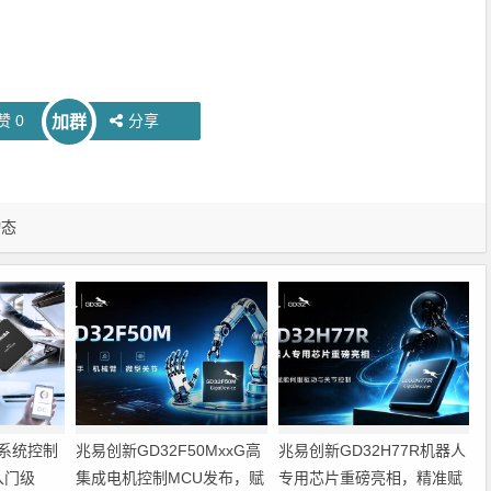
赞
0
分享
加群
动态
系统控制
兆易创新GD32F50MxxG高
兆易创新GD32H77R机器人
入门级
集成电机控制MCU发布，赋
专用芯片重磅亮相，精准赋