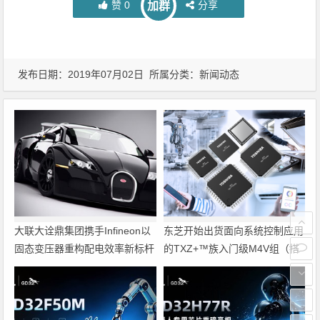
赞
0
分享
加群
发布日期：2019年07月02日 所属分类：
新闻动态
大联大诠鼎集团携手Infineon以
东芝开始出货面向系统控制应用
固态变压器重构配电效率新标杆
的TXZ+™族入门级M4V组（搭
载Arm Cortex‑M4内核的标准微
控制器）工程样品