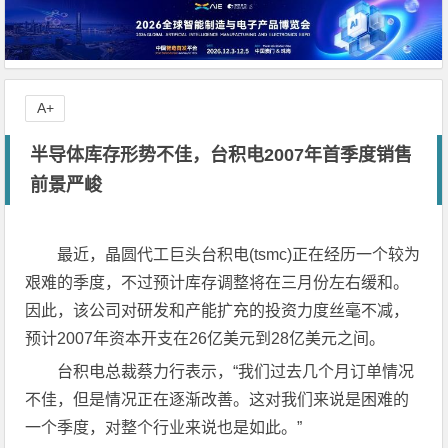
A+
半导体库存形势不佳，台积电2007年首季度销售
前景严峻
最近，晶圆代工巨头台积电(tsmc)正在经历一个较为
艰难的季度，不过预计库存调整将在三月份左右缓和。
因此，该公司对研发和产能扩充的投资力度丝毫不减，
预计2007年资本开支在26亿美元到28亿美元之间。
台积电总裁蔡力行表示，“我们过去几个月订单情况
不佳，但是情况正在逐渐改善。这对我们来说是困难的
一个季度，对整个行业来说也是如此。”