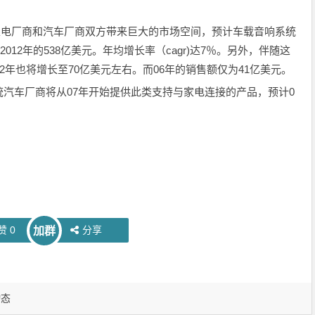
给家电厂商和汽车厂商双方带来巨大的市场空间，预计车载音响系统
012年的538亿美元。年均增长率（cagr)达7％。另外，伴随这
2年也将增长至70亿美元左右。而06年的销售额仅为41亿美元。
车厂商将从07年开始提供此类支持与家电连接的产品，预计0
赞
0
分享
加群
动态