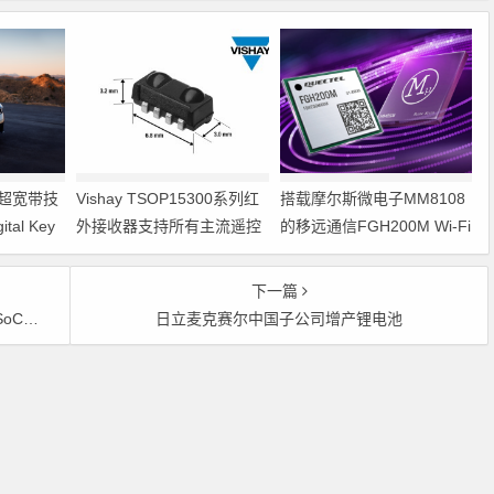
on超宽带技
Vishay TSOP15300系列红
搭载摩尔斯微电子MM8108
al Key
外接收器支持所有主流遥控
的移远通信FGH200M Wi-Fi
在检测功能
代码
HaLow模组 现已通过四项国
际认证 可投入量产
下一篇
器件
日立麦克赛尔中国子公司增产锂电池