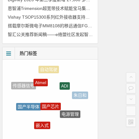
恩智浦Trimension超宽带技术赋能宝马集团Digital Key Plus及生命体存在检测功能
Vishay TSOP15300系列红外接收器支持所有主流遥控代码
搭载摩尔斯微电子MM8108的移远通信FGH200M Wi-Fi HaLow模组 现已通过四项国际认证 可投入量产
智汇公关推荐新闻稿——e络盟社区发起智能家居与医疗设计挑战赛
热门标签
Atmel
ADI
传感器信号
朱日和
国产芯片
国产半导体
电源管理
强国之列
嵌入式
ZigBee
5G