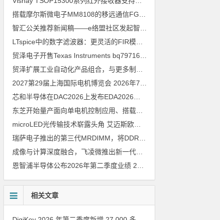
Vishay TSOP15300系列红外接收器支持所有主流遥控代码
2026年
搭载摩尔斯微电子MM8108的移远通信FGH200M Wi-Fi HaLow模组 现已通过四项国际认证 可投入量产
智汇公关推荐新闻稿——e络盟社区发起智能家居与医疗设计挑战赛
LTspice中的数字滤波器：更灵活的FIR模型
2026年8月3日
贸泽电子开售Texas Instruments bq79716b-Q1汽车级16节电池监测器，可精确估算电动汽车续航里程
贸泽扩展工业自动化产品组合，与更多制造商合作以支持新一代系统
2027第29届上海国际电机博览会
2026年7月30日
芯和半导体在DAC2026上发布EDA2026版本
2026年7月30日
东芝开始量产面向单电机控制应用、搭载Arm Cortex M4内核的小型微控制器
microLED光传输技术崭露头角 艾迈斯欧司朗模拟平台加速AI数据中心高速互连设计
瑞萨电子推出的第三代MRDIMM，将DDR5内存性能提升至16000MT／s，赋能下一代AI与HPC应用
成像与计算深度融合，飞凌微推出新一代车载视觉处理SoC M2
202
恩智浦半导体公布2026年第二季度业绩
2026年7月30日
相关文章
DigiKey 2026 年第二季度新增 27,000 多种现货零件和 104 家供应商