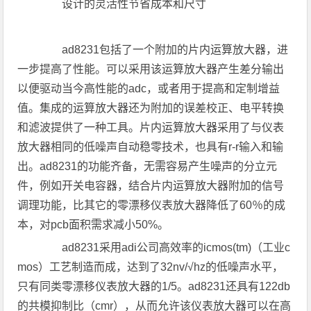
设计的灵活性节省成本和尺寸
ad8231包括了一个附加的片内运算放大器，进
一步提高了性能。可以采用该运算放大器产生差分输出
以便驱动当今高性能的adc，或者用于提高和定制增益
值。集成的运算放大器还为附加的误差校正、电平转换
和滤波提供了一种工具。片内运算放大器采用了与仪表
放大器相同的低噪声自动稳零技术，也具有r-r输入和输
出。ad8231的功能齐备，无需容易产生噪声的分立元
件，例如开关电容器，结合片内运算放大器附加的信号
调理功能，比其它的零漂移仪表放大器降低了60％的成
本，对pcb面积需求减小50%。
ad8231采用adi公司高效率的icmos(tm)（工业c
mos）工艺制造而成，达到了32nv/√hz的低噪声水平，
只有同类零漂移仪表放大器的1/5。ad8231还具有122db
的共模抑制比（cmr），从而允许该仪表放大器可以在高