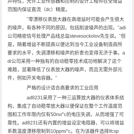
声特性，允许工业传感器和控制的设计工程师在全增益
范围内保证直流（dc）精度。
"零漂移仪表放大器在高增益时可能会产生很大
的噪声，有各种不同的原因，包括削波噪声的出现。"adi
公司精密信号处理产品线总监stevesockolov先生说。"但
是，随着增益不断提高以便达到当今工业设备制造商所
要求的水平，失调漂移和噪声的折衷也变得无济于事。a
di公司采用一种独有的自动稳零技术成功地解决了这个
难题，显著降低了仪表放大器的噪声，而且无需外部元
件，例如开关电容器。"
严格的设计适合高要求的工业应用
ad8231采用了一种三运算放大器的仪表体系结
构，集成了自动稳零放大器以便保证在整个工作温度范
围和工作年限内仅有50nv/°c的电压失调，从而增强了可
靠性。ad8231还有内置的增益设定电阻器，可以将增益
系数温度漂移限制到10ppm/°c。在为该器件选择lfcsp