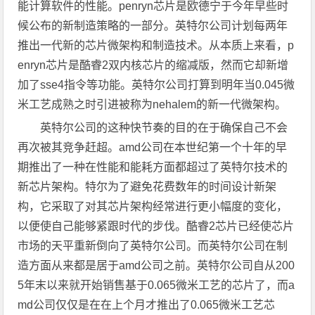
能计算软件的性能。penryn芯片是欧德宁于今年早些时
候公布的新制造策略的一部分。英特尔公司计划每两年
推出一代新的芯片微架构和制造技术。从本质上来看，p
enryn芯片是酷睿2双内核芯片的缩减版，然而它却新增
加了sse4指令等功能。英特尔公司打算到明年当0.045微
米工艺成熟之时引进被称为nehalem的新一代微架构。
英特尔公司的这种快节奏的目的在于确保自己不会
再次被其竞争赶超。amd公司在本世纪第一个十年的早
期推出了一种在性能和能耗方面都超过了英特尔技术的
新芯片架构。特尔为了避免花费数年的时间设计新架
构，它采取了对其芯片架构经常进行更小幅度的变化，
以便使自己能够紧跟时代的步伐。酷睿2芯片已经使芯片
市场的天平重新倒向了英特尔公司。而英特尔公司在制
造方面从来都是居于amd公司之前。英特尔公司自从200
5年末以来就开始销售基于0.065微米工艺的芯片了，而a
md公司仅仅是在在上个月才推出了0.065微米工艺芯