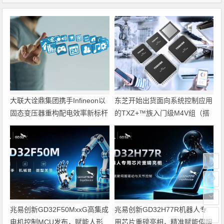
大联大诠鼎集团携手Infineon以
东芝开始出货面向系统控制应用
固态变压器重构配电效率新标杆
的TXZ+™族入门级M4V组（搭
载Arm Cortex‑M4内核的标准微
控制器）工程样品
兆易创新GD32F50MxxG高集成
兆易创新GD32H77R机器人专
电机控制MCU发布，赋能人形
用芯片重磅亮相，精准赋能伺服