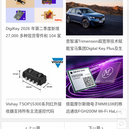
DigiKey 2026 年第二季度新增
27,000 多种现货零件和 104 家
恩智浦Trimension超宽带技术赋
供应商
能宝马集团Digital Key Plus及生
命体存在检测功能
Vishay TSOP15300系列红外接
搭载摩尔斯微电子MM8108的移
收器支持所有主流遥控代码
远通信FGH200M Wi-Fi HaLow
模组 现已通过四项国际认证 可
投入量产
上一篇
下一篇