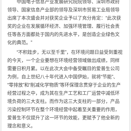
中国电子信息产业发展研究院院领导、深圳市政府
领导、国家信息产业部的领导及深圳市贸易工业局领导
出席了本次盛会并对获奖企业予以了充分肯定：“此次获
奖的企业在发展循环经济、加强环境管理、履行社会责
任等各方面都处于国内的先进水平，是创造企业绿色文
化的典范。”
“不积跬步，无以至千里”，在环境问题日益受到重视
的今天，一个企业要想在环境经营领域做出成绩，同样
需要日积月累。以在此次大会中备受瞩目的爱普生公司
为例，自上世纪八十年代进入中国伊始，就将“节能”、
“零排放”和“削减化学物质”等环保理念贯穿于企业的生产
经营过程之中，成为其在生产工艺和工厂运营中减低环
境负荷的三大支柱。而作为这三大支柱的一部分，产品
污染控制环节在整个环境经营中起着至关重要的作用，
爱普生不仅提升了这一环节的效能，更赋予了他全新的
理念和意义。