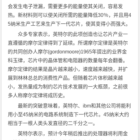
会发生电子泄漏，需要更多的能量使其关闭，容易发
热。新材料则可以使关闭所需的能量降低30％，并且用4
5纳米生产工艺来生产下一代芯片，使其变得小而强大。
众多专家表示，英特尔的此项创造也让芯片产业一
直遵循的摩尔定律得到了延续。所谓摩尔定律是英特尔
的共同创办人摩尔(gordonmoore)1965年提出的业界金
科玉律，芯片中的晶体管和电阻器的数量每年会翻番。
摩尔定律的结果是晶片越来越小，速度越来越快，并扩
展到林林总总的消费性产品。但随着芯片体积越来越
小，发热量成为制约芯片技术发展的一大瓶颈，之前很
多人称摩尔定律将成历史。
最新的突破意味着，英特尔、ibm和其他公司将能利
用小至45纳米的电路系统制造下一代芯片。45纳米大约
相当于一根人类头发直径的二千分之一。
英特尔表示，预计今年稍后推出的处理器将利用金