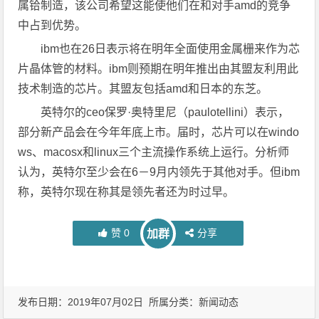
属铪制造，该公司希望这能使他们在和对手amd的竞争
中占到优势。
ibm也在26日表示将在明年全面使用金属栅来作为芯
片晶体管的材料。ibm则预期在明年推出由其盟友利用此
技术制造的芯片。其盟友包括amd和日本的东芝。
英特尔的ceo保罗·奥特里尼（paulotellini）表示，
部分新产品会在今年年底上市。届时，芯片可以在windo
ws、macosx和linux三个主流操作系统上运行。分析师
认为，英特尔至少会在6－9月内领先于其他对手。但ibm
称，英特尔现在称其是领先者还为时过早。
赞
0
分享
加群
发布日期：2019年07月02日 所属分类：
新闻动态