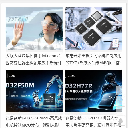
大联大诠鼎集团携手Infineon以
东芝开始出货面向系统控制应用
固态变压器重构配电效率新标杆
的TXZ+™族入门级M4V组（搭
载Arm Cortex‑M4内核的标准微
控制器）工程样品
兆易创新GD32F50MxxG高集成
兆易创新GD32H77R机器人专
电机控制MCU发布，赋能人形
用芯片重磅亮相，精准赋能伺服