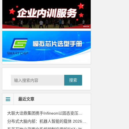
搜索
最近文章
大联大诠鼎集团携手Infineon以固态变压器重构配电效率新标杆
202
分布式大脑内部：机器人智能的载体
2026年8月6日