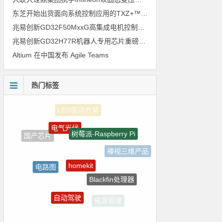
东芝开始出货面向系统控制应用的TXZ+™族入门级M4V组（搭载Arm Cortex‑M4内核的标准微控制器）工程样品
兆易创新GD32F50MxxG高集成电机控制MCU发布，赋能人形机器人关节驱动革新
兆易创新GD32H77R机器人专用芯片重磅亮相，精准赋能伺服驱动与关节控制
Altium 在中国发布 Agile Teams
热门标签
电气光伏
树莓派-Raspberry Pi
国产芯片
裸视三维产品
homekit
电路图
Blackfin处理器
ZigBee
自动驾驶
电源管理
朱日和