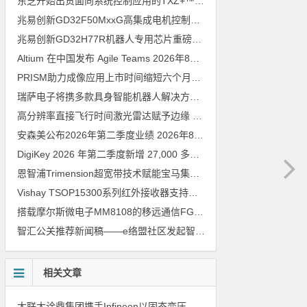
东芝开始出货面向系统控制应用的TXZ+™族入门级M4V组（搭载Arm Cortex‑M4内核的标准微控制器）工程样品
兆易创新GD32F50MxxG高集成电机控制MCU发布，赋能人形机器人关节驱动革新
兆易创新GD32H77R机器人专用芯片重磅亮相，精准赋能伺服驱动与关节控制
Altium 在中国发布 Agile Teams
2026年8月6日
PRISM助力成像应用上市时间缩短六个月，实战指南一文解读
202
瑞萨电子将携多款具身智能机器人解决方案，首次亮相2026中国具身智能机器人产业大会
高分辨率直接飞行时间激光雷达赋予边缘 AI 空间感知能力
2026年8
安森美公布2026年第二季度业绩
2026年8月6日
DigiKey 2026 年第二季度新增 27,000 多种现货零件和 104 家供应商
恩智浦Trimension超宽带技术赋能宝马集团Digital Key Plus及生命体存在检测功能
Vishay TSOP15300系列红外接收器支持所有主流遥控代码
2026年
搭载摩尔斯微电子MM8108的移远通信FGH200M Wi-Fi HaLow模组 现已通过四项国际认证 可投入量产
智汇公关推荐新闻稿——e络盟社区发起智能家居与医疗设计挑战赛
相关文章
大联大诠鼎集团携手Infineon以固态变压器重构配电效率新标杆