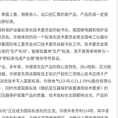
表面上看，销售收入、出口创汇靠的是产品，产品形成一定规
的是标准。
和保护设备标准化技术委员会的秘书长，我国继电器和保护设
委员会。许继承担的另一个标准化技术委员会是全国电工仪器仪
担着国际电工委员会对口技术委员会秘书处工作。技术委员会是
准的“生产车间”，能够批量地“生产”标准，而不是简单地参与一
“把标准当成产业做”绝非夸夸其谈。
。多年来，许继首先在产品的核心变特性、抗ct饱和、区分励
进展。许继首先将这拥有自主知识产权的三项核心技术应用于产
术写入国家标准。许继电气(13.45,0.21,1.59%)股份有限公
一，同时也是国家标准《微机变压器保护装置通用技术要求》的
变压器保护装置产品的质量、技术指标在全国都响当当，产品的
化”正在成为国际标准化的主流。许继共有专利114项，其中发
，对专利标准化，许继并非简单地顺应，对绝对占据市场领先地