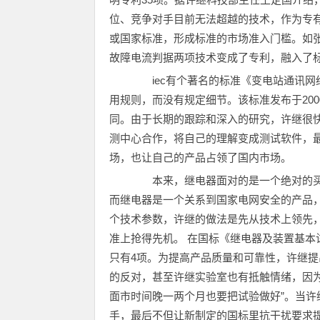
位、竞争对手目前无法超越的技术，作为专
或国家标准，形成标准的市场准入门槛。如张
故障电流判据两项技术变成了专利，融入了
iec有个著名的标准《变电站通讯网络及
用规则，而没有规定细节。该标准发布于20
同。由于长期的跟踪和深入的研究，许继很
测中心合作，将自己的理解变成测试软件，
场，也让自己的产品占领了国内市场。
本来，继电器面对的是一个绝对的买
而继电器是一个关系到国家电网安全的产品
个技术参数，许继的做法是先从技术上领先
准上抢得先机。 在国标《继电器及装置基
只有4项。为提高产品质量和可靠性，许继提
的反对，甚至许继实验室也有抵触情绪，因
面市时间晚一两个月也要把试验做好”。当
手，最后不但让新制定的国标里抗干扰要求提