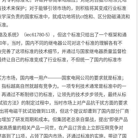
有技术来保护；对于能够引领市场的，则积极将其变成行业标准
学深负责的国家标准中，就成功地将抗ct饱和、区分励磁涌流和
标准。
系统》（iec61780-5），但这个标准只给出了一个框架和通
00年，当时，国内不同的继电器公司对这个标准的理解各有不
快完善了这项标准的技术细节，并通过与国家继电器质量监督检
最终让自己的标准变成了行业标准，不但统一了国内的标准市
方市场，国内唯一用户———国家电网公司的要求就是标准；
，指标越高自然就越有竞争力。一项专利技术通常是标准中的一
，再通过不断制修订的标准，让领先的技术步步领先，最终从标
本试验方法》的制定过程中，当时市场上对产品抗干扰方面的要求
出将电磁干扰试验做到11项，但这个提议却遭到了国内部分厂商
为增加了研发周期和成本。但集团老总亲自督战，提出“即使产品
许继高质量的相关产品一问世，在产品订货会上立即压倒竞争对
高到了11项，占领了国内市场，还通过标准的实施，带动了国