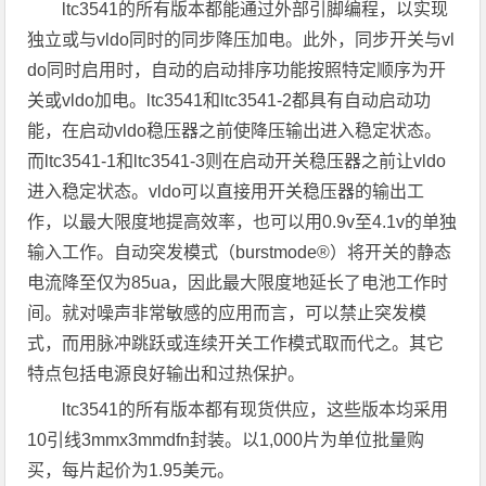
ltc3541的所有版本都能通过外部引脚编程，以实现
独立或与vldo同时的同步降压加电。此外，同步开关与vl
do同时启用时，自动的启动排序功能按照特定顺序为开
关或vldo加电。ltc3541和ltc3541-2都具有自动启动功
能，在启动vldo稳压器之前使降压输出进入稳定状态。
而ltc3541-1和ltc3541-3则在启动开关稳压器之前让vldo
进入稳定状态。vldo可以直接用开关稳压器的输出工
作，以最大限度地提高效率，也可以用0.9v至4.1v的单独
输入工作。自动突发模式（burstmode®）将开关的静态
电流降至仅为85ua，因此最大限度地延长了电池工作时
间。就对噪声非常敏感的应用而言，可以禁止突发模
式，而用脉冲跳跃或连续开关工作模式取而代之。其它
特点包括电源良好输出和过热保护。
ltc3541的所有版本都有现货供应，这些版本均采用
10引线3mmx3mmdfn封装。以1,000片为单位批量购
买，每片起价为1.95美元。