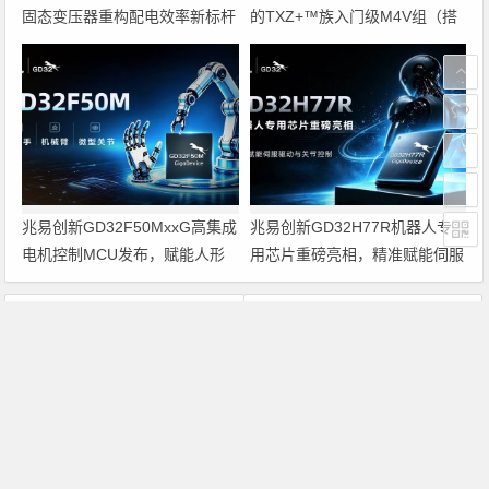
固态变压器重构配电效率新标杆
的TXZ+™族入门级M4V组（搭
载Arm Cortex‑M4内核的标准微
控制器）工程样品
兆易创新GD32F50MxxG高集成
兆易创新GD32H77R机器人专
电机控制MCU发布，赋能人形
用芯片重磅亮相，精准赋能伺服
机器人关节驱动革新
驱动与关节控制
上一篇
下一篇
德赛锂离子充电电池被评为中国名牌产品
京东方出让冠捷科技头把交椅
文章导航
Copyright © 2026 电子通 版权所有. 备案号：
京ICP备
17050710号-3