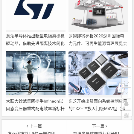
意法半导体推出新型电隔离栅极
罗姆即将亮相2026深圳国际电
驱动器，借助先进隔离技术简化
力元件、可再生能源管理展览会
电源设计
暨研讨会
大联大诠鼎集团携手Infineon以
东芝开始出货面向系统控制应用
固态变压器重构配电效率新标杆
的TXZ+™族入门级M4V组（搭
载Arm Cortex‑M4内核的标准微
控制器）工程样品
上一篇
下一篇
方正科技拟4.8亿元增资印刷电路板业务
意法半导体四季获利长51% 营收24.8亿美元