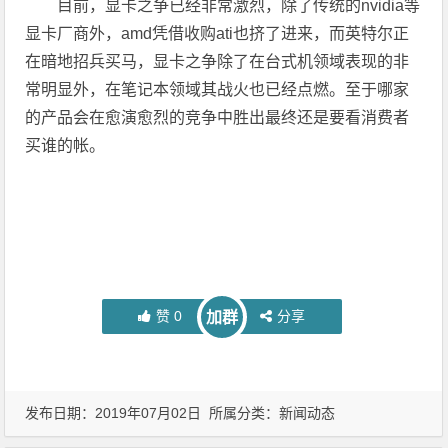
目前，显卡之争已经非常激烈，除了传统的nvidia等
显卡厂商外，amd凭借收购ati也挤了进来，而英特尔正
在暗地招兵买马，显卡之争除了在台式机领域表现的非
常明显外，在笔记本领域其战火也已经点燃。至于哪家
的产品会在愈演愈烈的竞争中胜出最终还是要看消费者
买谁的帐。
赞
0
分享
加群
发布日期：2019年07月02日 所属分类：
新闻动态