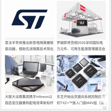
意法半导体推出新型电隔离栅极
罗姆即将亮相2026深圳国际电
驱动器，借助先进隔离技术简化
力元件、可再生能源管理展览会
电源设计
暨研讨会
大联大诠鼎集团携手Infineon以
东芝开始出货面向系统控制应用
固态变压器重构配电效率新标杆
的TXZ+™族入门级M4V组（搭
载Arm Cortex‑M4内核的标准微