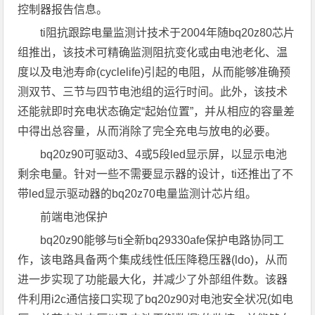
控制器报告信息。
ti阻抗跟踪电量监测计技术于2004年随bq20z80芯片
组推出，该技术可精确监测阻抗变化或由电池老化、温
度以及电池寿命(cyclelife)引起的电阻，从而能够准确预
测双节、三节与四节电池组的运行时间。此外，该技术
还能就即时充电状态确定“起始位置”，并从相应的容量差
中得出总容量，从而消除了完全充电与放电的必要。
bq20z90可驱动3、4或5段led显示屏，以显示电池
剩余电量。针对一些不需要显示器的设计，ti还推出了不
带led显示驱动器的bq20z70电量监测计芯片组。
前端电池保护
bq20z90能够与ti全新bq29330afe保护电路协同工
作，该电路具备两个集成线性低压降稳压器(ldo)，从而
进一步实现了功能最大化，并减少了外部组件数。该器
件利用i2c通信接口实现了bq20z90对电池安全状况(如电