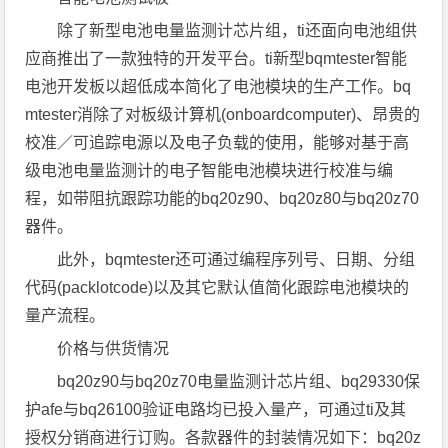
除了新型电池电量监测计芯片组，ti还面向电池组供
应商推出了一款独特的开发平台。ti新型bqmtester智能
电池开发板以超低成本简化了电池模块的生产工作。bq
mtester消除了对板级计算机(onboardcomputer)、昂贵的
校准／可追踪电源以及电子负载的使用，能够对基于高
级电池电量监测计的电子智能电池模块进行校准与编
程，如带阻抗跟踪功能的bq20z90、bq20z80与bq20z70
器件。
此外，bqmtester还可通过编程序列号、日期、分组
代码(packlotcode)以及其它默认值简化跟踪电池模块的
量产流程。
价格与供货情况
bq20z90与bq20z70电量监测计芯片组、bq29330保
护afe与bq26100验证电路均已投入量产，可通过ti及其
授权分销商进行订购。各款器件的封装情况如下：bq20z