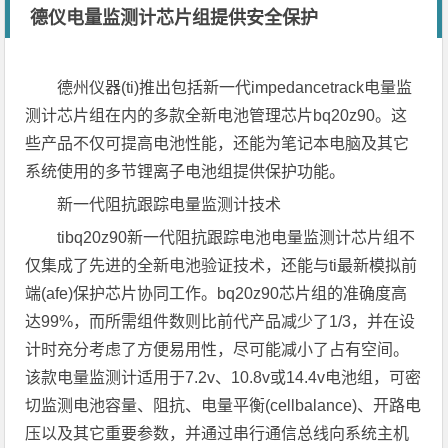
德仪电量监测计芯片组提供安全保护
德州仪器(ti)推出包括新一代impedancetrack电量监
测计芯片组在内的多款全新电池管理芯片bq20z90。这
些产品不仅可提高电池性能，还能为笔记本电脑及其它
系统使用的多节锂离子电池组提供保护功能。
新一代阻抗跟踪电量监测计技术
tibq20z90新一代阻抗跟踪电池电量监测计芯片组不
仅集成了先进的全新电池验证技术，还能与ti最新模拟前
端(afe)保护芯片协同工作。bq20z90芯片组的准确度高
达99%，而所需组件数则比前代产品减少了1/3，并在设
计时充分考虑了方便易用性，尽可能减小了占有空间。
该款电量监测计适用于7.2v、10.8v或14.4v电池组，可密
切监测电池容量、阻抗、电量平衡(cellbalance)、开路电
压以及其它重要参数，并通过串行通信总线向系统主机