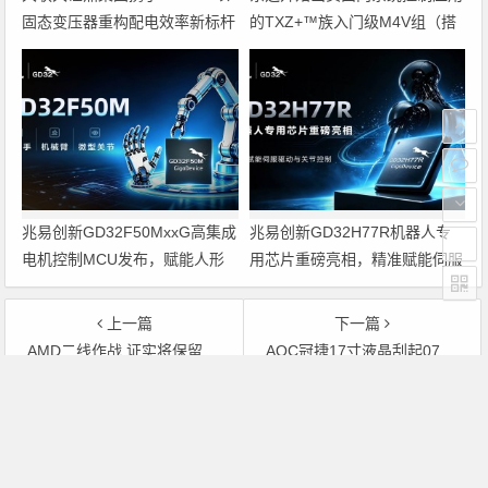
固态变压器重构配电效率新标杆
的TXZ+™族入门级M4V组（搭
载Arm Cortex‑M4内核的标准微
控制器）工程样品
兆易创新GD32F50MxxG高集成
兆易创新GD32H77R机器人专
电机控制MCU发布，赋能人形
用芯片重磅亮相，精准赋能伺服
机器人关节驱动革新
驱动与关节控制
上一篇
下一篇
AMD二线作战 证实将保留独立图形芯片业务
AOC冠捷17寸液晶刮起07新年普降风
文章导航
Copyright © 2026 电子通 版权所有. 备案号：
京ICP备
17050710号-3