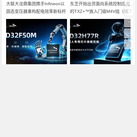
大联大诠鼎集团携手Infineon以
东芝开始出货面向系统控制应用
固态变压器重构配电效率新标杆
的TXZ+™族入门级M4V组（搭
载Arm Cortex‑M4内核的标准微
控制器）工程样品
兆易创新GD32F50MxxG高集成
兆易创新GD32H77R机器人专
电机控制MCU发布，赋能人形
用芯片重磅亮相，精准赋能伺服
机器人关节驱动革新
驱动与关节控制
上一篇
下一篇
AOC冠捷17寸液晶刮起07新年普降风
联想首次夸口：5年内成为全球PC第一品牌
文章导航
Copyright © 2026 电子通 版权所有. 备案号：
京ICP备
17050710号-3