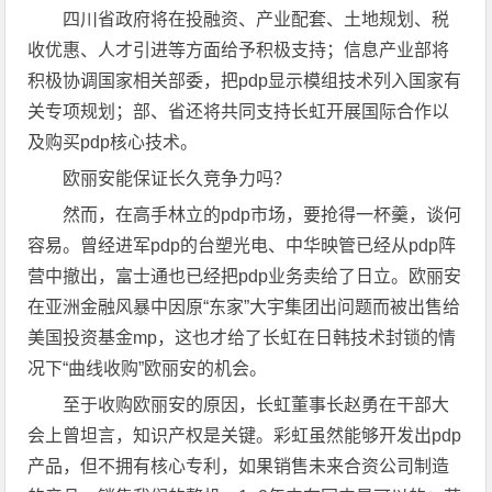
四川省政府将在投融资、产业配套、土地规划、税
收优惠、人才引进等方面给予积极支持；信息产业部将
积极协调国家相关部委，把pdp显示模组技术列入国家有
关专项规划；部、省还将共同支持长虹开展国际合作以
及购买pdp核心技术。
欧丽安能保证长久竞争力吗？
然而，在高手林立的pdp市场，要抢得一杯羹，谈何
容易。曾经进军pdp的台塑光电、中华映管已经从pdp阵
营中撤出，富士通也已经把pdp业务卖给了日立。欧丽安
在亚洲金融风暴中因原“东家”大宇集团出问题而被出售给
美国投资基金mp，这也才给了长虹在日韩技术封锁的情
况下“曲线收购”欧丽安的机会。
至于收购欧丽安的原因，长虹董事长赵勇在干部大
会上曾坦言，知识产权是关键。彩虹虽然能够开发出pdp
产品，但不拥有核心专利，如果销售未来合资公司制造