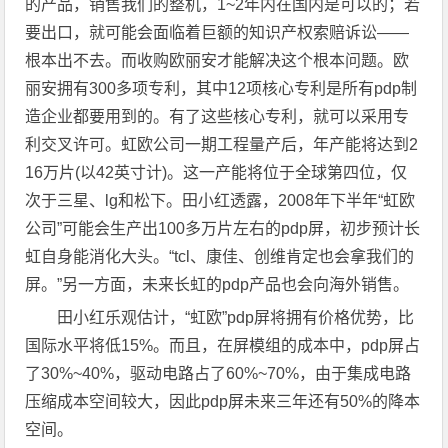
的产品，销售我们的整机，1~2年内在国内是可以的；若
要出口，就可能会面临着巨额的知识产权索赔诉讼——
根本出不去。而收购欧丽安才能解决这个根本问题。欧
丽安拥有300多项专利，其中12项核心专利是所有pdp制
造企业都要用到的。有了这些核心专利，就可以采用专
利交叉许可。虹欧公司一期工程量产后，年产能将达到2
16万片(以42英寸计)。这一产能将位于全球第四位，仅
次于三星、lg和松下。田小红透露，2008年下半年“虹欧
公司”可能会生产出100多万片左右的pdp屏，初步预计长
虹自身能消化大头。“tcl、康佳、创维肯定也会拿我们的
屏。”另一方面，未来长虹的pdp产品也会向海外销售。
田小红乐观估计，“虹欧”pdp屏将拥有价格优势，比
国际水平将低15%。而且，在屏模组的成本中，pdp屏占
了30%~40%，驱动电路占了60%~70%，由于集成电路
压缩成本空间较大，因此pdp屏未来三年还有50%的降本
空间。