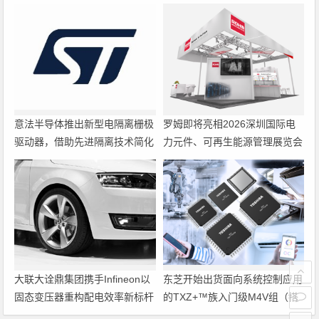
意法半导体推出新型电隔离栅极
罗姆即将亮相2026深圳国际电
驱动器，借助先进隔离技术简化
力元件、可再生能源管理展览会
电源设计
暨研讨会
大联大诠鼎集团携手Infineon以
东芝开始出货面向系统控制应用
固态变压器重构配电效率新标杆
的TXZ+™族入门级M4V组（搭
载Arm Cortex‑M4内核的标准微