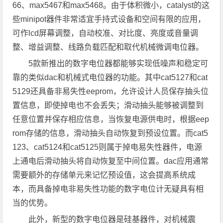
66、max5467和max5468。由于体积微小，catalyst的这
些minipot器件非常适宜手持式设备和空间有限的应用，
可作lcd屏幕调整，自动校准、对比度、亮度或音量调
整、增益调整、线路负载匹配和取代机械微调电位器。
5款新推出的数字电位器都能够实现低噪声和稳定可
靠的类似dac和机械式电位器的功能。其中cat5127和cat
5129还具备非易失性eeprom，允许设计人员保存抽头位
置信息，即使掉电也不会丢失；滑动抽头能够被调整到
任意位置并保存相应信息，当恢复电源供电时，根据eep
rom存储的信息，滑动抽头自动恢复到预设位置。而cat5
123、cat5124和cat5125则属于掉电易失性器件，电源
上通电后滑动抽头将自动恢复至中间位置。dac应用通常
需要额外的存储单元来记忆预设值，这会提高系统成
本，而具备掉电非易失性功能的数字电位计无疑具有相
当的优势。
此外，新型的数字电位器是硅基器件，对机械震