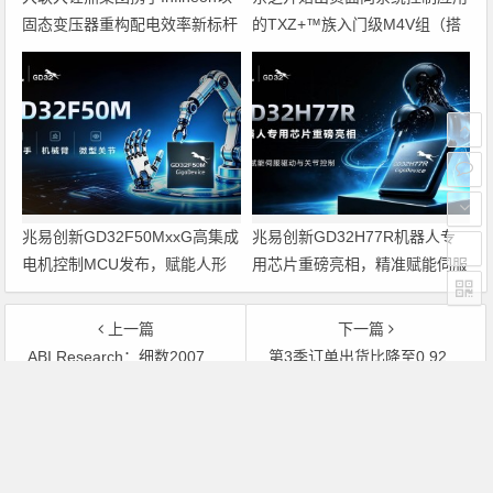
固态变压器重构配电效率新标杆
的TXZ+™族入门级M4V组（搭
载Arm Cortex‑M4内核的标准微
控制器）工程样品
兆易创新GD32F50MxxG高集成
兆易创新GD32H77R机器人专
电机控制MCU发布，赋能人形
用芯片重磅亮相，精准赋能伺服
机器人关节驱动革新
驱动与关节控制
上一篇
下一篇
ABI Research：细数2007年半导体产业十个“不”
第3季订单出货比降至0.92，NXP预测业绩将持续走低
文章导航
Copyright © 2026 电子通 版权所有. 备案号：
京ICP备
17050710号-3